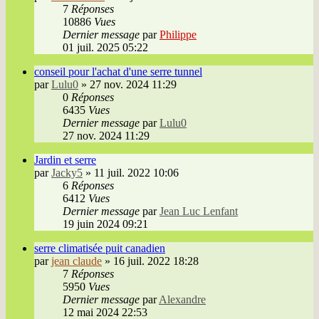
7
Réponses
10886
Vues
Dernier message
par
Philippe
01 juil. 2025 05:22
conseil pour l'achat d'une serre tunnel
par
Lulu0
»
27 nov. 2024 11:29
0
Réponses
6435
Vues
Dernier message
par
Lulu0
27 nov. 2024 11:29
Jardin et serre
par
Jacky5
»
11 juil. 2022 10:06
6
Réponses
6412
Vues
Dernier message
par
Jean Luc Lenfant
19 juin 2024 09:21
serre climatisée puit canadien
par
jean claude
»
16 juil. 2022 18:28
7
Réponses
5950
Vues
Dernier message
par
Alexandre
12 mai 2024 22:53