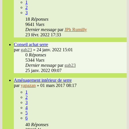
1
2
3
18
Réponses
9641
Vues
Dernier message
par
JPh Rumilly
23 févr. 2022 17:33
Conseil achat serre
par
gab23
»
24 janv. 2022 15:01
0
Réponses
5344
Vues
Dernier message
par
gab23
25 janv. 2022 09:07
Aménagement intérieur de serre
par
yapazan
»
01 mars 2017 08:17
1
2
3
4
5
6
40
Réponses