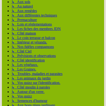
↳ Aux sols
↳ Au naturel
↳ Aux remèdes
↳ Aux différentes techniques
↳ Permaculture
↳ Lois et réglementations
↳ Les fiches des membres JDN
↳ Côté maison
↳ Le coin terrasse et balcon
↳ Intérieur et véranda.
↳ Nos fidèles compagnons
↳ Côté Ciel
↳ Prévisions et observations
↳ Côté identification
↳ Les végétaux.
↳ Les Graines.
↳ Troubles, maladies et parasites
↳ Les animaux du jardin
↳ Vos quizz sur l'identification.
↳ Côté moulin à paroles
↳ Autour d'un verre.
↳ Vos quizz
↳ Semences d'humour
↳ Aux bons plans jardinage.