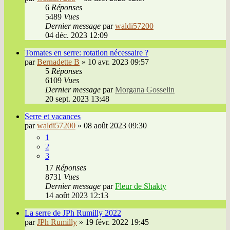
6
Réponses
5489
Vues
Dernier message
par
waldi57200
04 déc. 2023 12:09
Tomates en serre: rotation nécessaire ?
par
Bernadette B
»
10 avr. 2023 09:57
5
Réponses
6109
Vues
Dernier message
par
Morgana Gosselin
20 sept. 2023 13:48
Serre et vacances
par
waldi57200
»
08 août 2023 09:30
1
2
3
17
Réponses
8731
Vues
Dernier message
par
Fleur de Shakty
14 août 2023 12:13
La serre de JPh Rumilly 2022
par
JPh Rumilly
»
19 févr. 2022 19:45