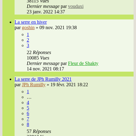
38115
Vues
Dernier message
par
voudaxi
23 janv. 2022 14:37
La serre en hiver
par
goshin
»
09 nov. 2021 19:38
1
2
3
22
Réponses
10085
Vues
Dernier message
par
Fleur de Shakty
14 nov. 2021 08:17
La serre de JPh Rumilly 2021
par
JPh Rumilly
»
19 févr. 2021 18:22
1
…
4
5
6
7
8
57
Réponses