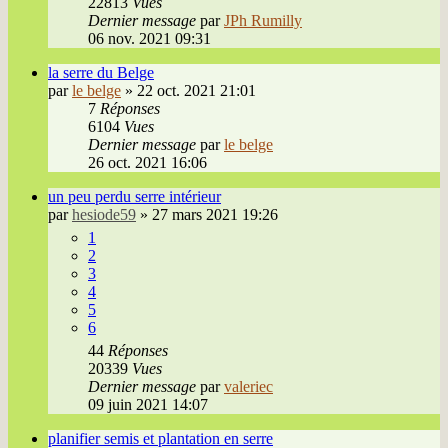
22813
Vues
Dernier message
par
JPh Rumilly
06 nov. 2021 09:31
la serre du Belge
par
le belge
»
22 oct. 2021 21:01
7
Réponses
6104
Vues
Dernier message
par
le belge
26 oct. 2021 16:06
un peu perdu serre intérieur
par
hesiode59
»
27 mars 2021 19:26
1
2
3
4
5
6
44
Réponses
20339
Vues
Dernier message
par
valeriec
09 juin 2021 14:07
planifier semis et plantation en serre