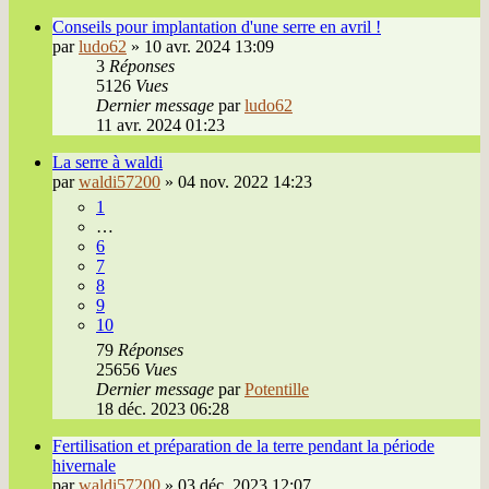
Conseils pour implantation d'une serre en avril !
par
ludo62
»
10 avr. 2024 13:09
3
Réponses
5126
Vues
Dernier message
par
ludo62
11 avr. 2024 01:23
La serre à waldi
par
waldi57200
»
04 nov. 2022 14:23
1
…
6
7
8
9
10
79
Réponses
25656
Vues
Dernier message
par
Potentille
18 déc. 2023 06:28
Fertilisation et préparation de la terre pendant la période
hivernale
par
waldi57200
»
03 déc. 2023 12:07