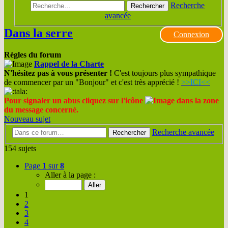
Recherche
Rechercher
avancée
Dans la serre
Connexion
Règles du forum
Rappel de la Charte
N'hésitez pas à vous présenter !
C'est toujours plus sympathique
de commencer par un "Bonjour" et c'est très apprécié !
>>ICI<<
Pour signaler un abus cliquez sur l'icône
dans la zone
du message concerné.
Nouveau sujet
Recherche avancée
Rechercher
154 sujets
Page
1
sur
8
Aller à la page :
1
2
3
4