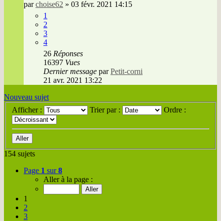
par
choise62
»
03 févr. 2021 14:15
1
2
3
4
26
Réponses
16397
Vues
Dernier message
par
Petit-corni
21 avr. 2021 13:22
Nouveau sujet
Afficher :
Trier par :
Ordre :
154 sujets
Page
1
sur
8
Aller à la page :
1
2
3