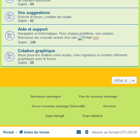
de manière autonome.
Sujets :
50
Vos suggestions
Enrichir le forum, combler les oublis.
Sujets :
62
Aide et support
Navigation et Informatique. Pour chaque problème, une solution.
Retrouvez les conseils avisés d'un site
ami
.
Sujets :
136
Création graphique
Nous pouvons réaliser votre avatar, votre signature et certains éléments
graphiques pour le forum.
Sujets :
28
Aller à
Nouveaux messages
Pas de nouveau message
Aucun nouveau message [Verrouillé]
Annonce
Sujet épinglé
Sujet déplacé
Portail
Index du forum
Heures au format
UTC+02:00