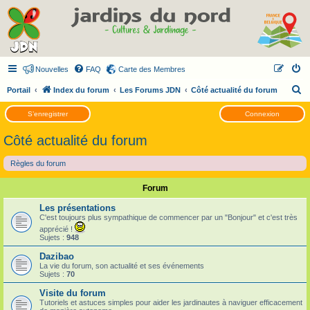
Nouvelles
FAQ
Carte des Membres
R
Portail
Index du forum
Les Forums JDN
Côté actualité du forum
e
S’enregistrer
Connexion
c
Côté actualité du forum
h
e
Règles du forum
r
Forum
c
h
Les présentations
C'est toujours plus sympathique de commencer par un "Bonjour" et c'est très
e
apprécié !
Sujets :
948
r
Dazibao
La vie du forum, son actualité et ses événements
Sujets :
70
Visite du forum
Tutoriels et astuces simples pour aider les jardinautes à naviguer efficacement