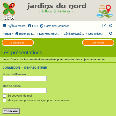
Nouvelles
FAQ
Carte des Membres
R
Portail
Index du forum
Les Forums JDN
Côté actualité du forum
Les présentations
e
S’enregistrer
Connexion
c
Les présentations
h
e
Vous n’avez pas les permissions requises pour consulter les sujets de ce forum.
r
CONNEXION
•
S’ENREGISTRER
c
Nom d’utilisateur :
h
e
Mot de passe :
r
Se souvenir de moi
Masquer ma présence en ligne pour cette session