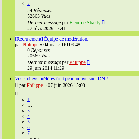
7
54
Réponses
52663
Vues
Dernier message
par
Fleur de Shakty
27 févr. 2026 17:41
[Recrutement] Équipe de modération.
par
Philippe
»
04 mai 2010 09:48
0
Réponses
20669
Vues
Dernier message
par
Philippe
29 juin 2014 11:29
Vos smileys préférés font peau neuve sur JDN !
par
Philippe
»
07 juin 2026 15:08
1
…
3
4
5
6
7