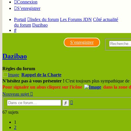
Connexion
S’enregistrer
Portail
Index du forum
Les Forums JDN
Côté actualité
du forum
Dazibao
Rechercher
S’enregistrer
Dazibao
Règles du forum
Rappel de la Charte
N'hésitez pas à vous présenter !
C'est toujours plus sympathique de 
Pour signaler un abus cliquez sur l'icône
dans la zone 
Nouveau sujet
Recherche
Rechercher
avancée
67 sujets
1
2