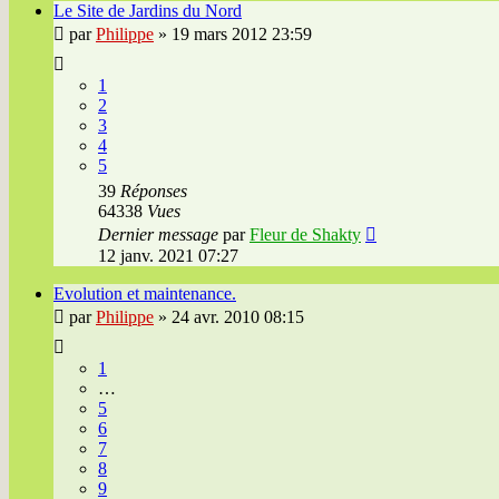
Le Site de Jardins du Nord
par
Philippe
»
19 mars 2012 23:59
1
2
3
4
5
39
Réponses
64338
Vues
Dernier message
par
Fleur de Shakty
12 janv. 2021 07:27
Evolution et maintenance.
par
Philippe
»
24 avr. 2010 08:15
1
…
5
6
7
8
9