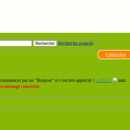
Recherche avancée
Rechercher
Connexion
commencer par un "Bonjour" et c'est très apprécié !
>>ICI<<
du message concerné.