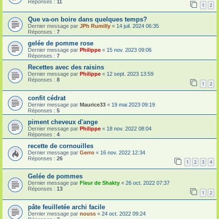
Réponses :
11
1
2
Que va-on boire dans quelques temps?
Dernier message par
JPh Rumilly
«
14 juil. 2024 06:35
Réponses :
7
gelée de pomme rose
Dernier message par
Philippe
«
15 nov. 2023 09:06
Réponses :
7
Recettes avec des raisins
Dernier message par
Philippe
«
12 sept. 2023 13:59
Réponses :
8
1
2
confit cédrat
Dernier message par
Maurice33
«
19 mai 2023 09:19
Réponses :
5
piment cheveux d'ange
Dernier message par
Philippe
«
18 nov. 2022 08:04
Réponses :
4
recette de cornouilles
Dernier message par
Gerro
«
16 nov. 2022 12:34
Réponses :
26
1
2
3
4
Gelée de pommes
Dernier message par
Fleur de Shakty
«
26 oct. 2022 07:37
Réponses :
13
1
2
pâte feuilletée archi facile
Dernier message par
nouss
«
24 oct. 2022 09:24