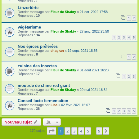
Réponses :
7
Linzertörte
Dernier message par
Fleur de Shakty
«
21 oct. 2022 17:58
Réponses :
10
1
2
végétarisme
Dernier message par
Fleur de Shakty
«
27 janv. 2022 23:50
Réponses :
34
1
2
3
4
5
Nos épices préférées
Dernier message par
chagran
«
19 sept. 2021 18:56
Réponses :
8
1
2
cuisine des insectes
Dernier message par
Fleur de Shakty
«
31 août 2021 16:23
Réponses :
17
1
2
3
moutrde de chine red giant
Dernier message par
Fleur de Shakty
«
29 mai 2021 16:34
Réponses :
7
Conseil lacto fermentation
Dernier message par
Lisa
«
02 févr. 2021 15:07
Réponses :
36
1
2
3
4
5
Nouveau sujet
Page
1
sur
9
1
2
3
4
5
9
Suivante
170 sujets
…