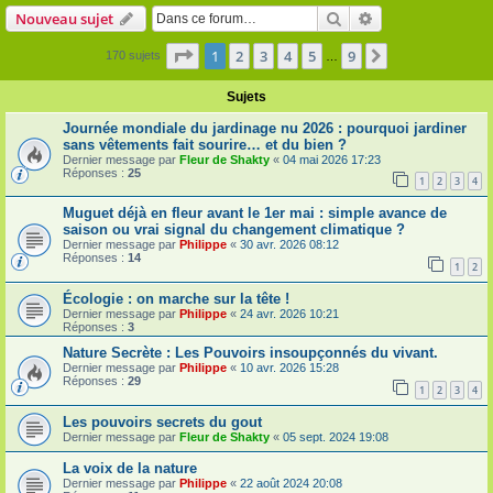
Rechercher
Recherche avanc
Nouveau sujet
Page
1
sur
9
1
2
3
4
5
9
Suivante
170 sujets
…
Sujets
Journée mondiale du jardinage nu 2026 : pourquoi jardiner
sans vêtements fait sourire… et du bien ?
Dernier message par
Fleur de Shakty
«
04 mai 2026 17:23
Réponses :
25
1
2
3
4
Muguet déjà en fleur avant le 1er mai : simple avance de
saison ou vrai signal du changement climatique ?
Dernier message par
Philippe
«
30 avr. 2026 08:12
Réponses :
14
1
2
Écologie : on marche sur la tête !
Dernier message par
Philippe
«
24 avr. 2026 10:21
Réponses :
3
Nature Secrète : Les Pouvoirs insoupçonnés du vivant.
Dernier message par
Philippe
«
10 avr. 2026 15:28
Réponses :
29
1
2
3
4
Les pouvoirs secrets du gout
Dernier message par
Fleur de Shakty
«
05 sept. 2024 19:08
La voix de la nature
Dernier message par
Philippe
«
22 août 2024 20:08