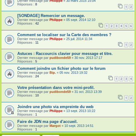
Dernier message par
Philippe
«
30 mars 2015 15:04
Réponses :
8
1
2
[SONDAGE] Remercier un message.
Dernier message par
Philippe
«
05 sept. 2014 12:10
Réponses :
42
1
2
3
4
5
6
Comment se localiser sur la Carte des membres ?
Dernier message par
Philippe
«
25 juil. 2014 11:34
Réponses :
11
1
2
Astuces : Raccourcis clavier pour message et titre.
Dernier message par
pudibonde59
«
30 nov. 2013 17:17
Réponses :
5
Comment joindre un fichier photo sur le forum
Dernier message par
Bip.
«
05 nov. 2013 19:32
Réponses :
24
1
2
3
4
Votre présentation dans votre mini-profil.
Dernier message par
pudibonde59
«
31 oct. 2013 13:39
Réponses :
10
1
2
Joindre une photo via empreinte du web
Dernier message par
Philippe
«
13 sept. 2013 10:22
Réponses :
1
Faire de JDN ma page d'accueil.
Dernier message par
Margot
«
10 sept. 2013 14:51
Réponses :
1