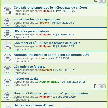
1
2
Cela fait longtemps que je n'élève pas de chèvres
Dernier message par
Philippe
«
16 févr. 2024 19:26
Réponses :
2
supprimer les messages privés
Dernier message par
freddyh
«
04 mars 2020 09:24
Réponses :
4
BBcodes personnalisés.
Dernier message par
Philippe
«
28 juin 2016 12:59
Réponses :
1
Comment et où utiliser les icônes de sujet ?
Dernier message par
Philippe
«
27 juin 2016 16:55
Réponses :
3
Attributs : Recherches par tri dans les forums JDN
Dernier message par
Lisa
«
17 avr. 2016 19:31
Réponses :
5
Légende des folders.
Dernier message par
lepompier
«
16 avr. 2016 16:31
Réponses :
3
Insérer un avatar
Dernier message par
Fleur de Shakty
«
05 mars 2016 15:18
Réponses :
8
1
2
Bouton +1 Google : publier un +1 pour du contenu.
Dernier message par
Philippe
«
01 sept. 2015 17:39
Réponses :
1
Heure d'été / Heure d'hiver.