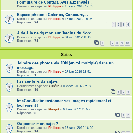
Formulaire de Contact. Avis aux invités !
Dernier message par
Philippe
«
16 sept. 2013 14:03
Espace photos : Galeries, Concours,...
Dernier message par
Philippe
«
15 déc. 2012 15:06
Réponses :
24
1
2
3
4
Aide à la navigation sur Jardins du Nord.
Dernier message par
Philippe
«
04 oct. 2012 11:42
Réponses :
74
1
7
8
9
10
…
Sujets
Joindre des photos via JDN (envoi multiple) dans un
message.
Dernier message par
Philippe
«
27 juin 2016 13:51
Réponses :
1
Les attributs de sujets.
Dernier message par
Aurélie
«
03 févr. 2014 22:18
Réponses :
16
1
2
3
ImaGoo-Redimensionner ses images rapidement et
facilement !
Dernier message par
Margot
«
03 avr. 2012 13:55
Réponses :
8
1
2
Où poster mon sujet ?
Dernier message par
Philippe
«
17 sept. 2010 16:09
Réponses :
14