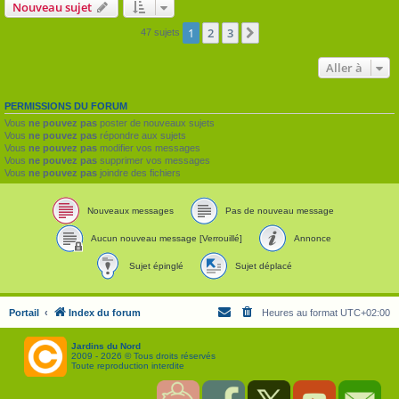
Nouveau sujet
1
2
3
Suivante
47 sujets
Aller à
PERMISSIONS DU FORUM
Vous
ne pouvez pas
poster de nouveaux sujets
Vous
ne pouvez pas
répondre aux sujets
Vous
ne pouvez pas
modifier vos messages
Vous
ne pouvez pas
supprimer vos messages
Vous
ne pouvez pas
joindre des fichiers
Nouveaux messages
Pas de nouveau message
Aucun nouveau message [Verrouillé]
Annonce
Sujet épinglé
Sujet déplacé
Portail
Index du forum
Heures au format
UTC+02:00
Jardins du Nord
2009 - 2026 © Tous droits réservés
Toute reproduction interdite