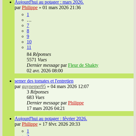
Aujourd'hui au potager : mars 2026.
par
Philippe
»
01 mars 2026 21:36
1
…
7
8
9
10
11
84
Réponses
5571
Vues
Dernier message
par
Fleur de Shakty
02 avr. 2026 08:00
semer des tomates et l'entretien
par
guynemer95
»
04 mars 2026 12:07
3
Réponses
683
Vues
Dernier message
par
Philippe
17 mars 2026 04:21
Aujourd'hui au potager : février 2026.
par
Philippe
»
17 févr. 2026 20:33
1