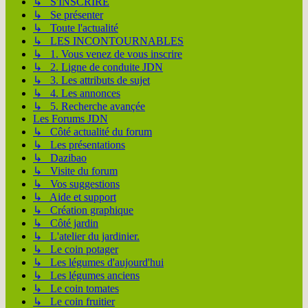
↳ S'INSCRIRE
↳ Se présenter
↳ Toute l'actualité
↳ LES INCONTOURNABLES
↳ 1. Vous venez de vous inscrire
↳ 2. Ligne de conduite JDN
↳ 3. Les attributs de sujet
↳ 4. Les annonces
↳ 5. Recherche avançée
Les Forums JDN
↳ Côté actualité du forum
↳ Les présentations
↳ Dazibao
↳ Visite du forum
↳ Vos suggestions
↳ Aide et support
↳ Création graphique
↳ Côté jardin
↳ L'atelier du jardinier.
↳ Le coin potager
↳ Les légumes d'aujourd'hui
↳ Les légumes anciens
↳ Le coin tomates
↳ Le coin fruitier