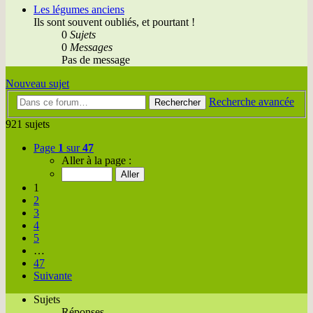
Les légumes anciens
Ils sont souvent oubliés, et pourtant !
0
Sujets
0
Messages
Pas de message
Nouveau sujet
Recherche avancée
Rechercher
921 sujets
Page
1
sur
47
Aller à la page :
1
2
3
4
5
…
47
Suivante
Sujets
Réponses