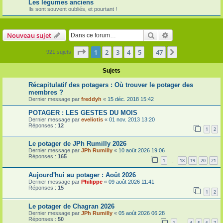
Les légumes anciens
Ils sont souvent oubliés, et pourtant !
Rechercher
Recherche avanc
Nouveau sujet
Page
1
sur
47
1
2
3
4
5
47
Suivante
921 sujets
…
Sujets
Récapitulatif des potagers : Où trouver le potager des
membres ?
Dernier message par
freddyh
«
15 déc. 2018 15:42
POTAGER : LES GESTES DU MOIS
Dernier message par
eveliotis
«
01 nov. 2013 13:20
Réponses :
12
1
2
Le potager de JPh Rumilly 2026
Dernier message par
JPh Rumilly
«
10 août 2026 19:06
Réponses :
165
1
18
19
20
21
…
Aujourd'hui au potager : Août 2026
Dernier message par
Philippe
«
09 août 2026 11:41
Réponses :
15
1
2
Le potager de Chagran 2026
Dernier message par
JPh Rumilly
«
05 août 2026 06:28
Réponses :
50
1
4
5
6
7