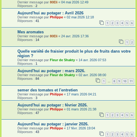
Dernier message par
80Eli
«
04 mai 2026 12:49
Réponses :
2
Aujourd'hui au potager : Avril 2026
Dernier message par
Philippe
«
02 mai 2026 12:18
Réponses :
41
1
2
3
4
5
6
Mes aromates
Dernier message par
80Eli
«
24 avr. 2026 17:36
Réponses :
14
1
2
Quelle variété de fraisier produit le plus de fruits dans votre
région ?
Dernier message par
Fleur de Shakty
«
14 avr. 2026 07:53
Réponses :
1
Aujourd'hui au potager : mars 2026.
Dernier message par
Fleur de Shakty
«
02 avr. 2026 08:00
Réponses :
84
1
8
9
10
11
…
semer des tomates et l'entretien
Dernier message par
Philippe
«
17 mars 2026 04:21
Réponses :
3
Aujourd'hui au potager : février 2026.
Dernier message par
Philippe
«
01 mars 2026 21:38
Réponses :
47
1
2
3
4
5
6
Aujourd'hui au potager : janvier 2026.
Dernier message par
Philippe
«
17 févr. 2026 19:04
Réponses :
43
1
2
3
4
5
6