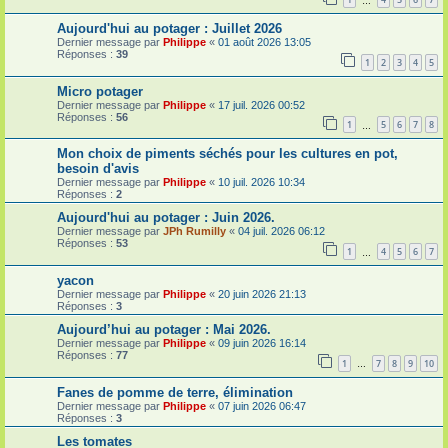
…
Aujourd'hui au potager : Juillet 2026
Dernier message par
Philippe
«
01 août 2026 13:05
Réponses :
39
1
2
3
4
5
Micro potager
Dernier message par
Philippe
«
17 juil. 2026 00:52
Réponses :
56
1
5
6
7
8
…
Mon choix de piments séchés pour les cultures en pot,
besoin d'avis
Dernier message par
Philippe
«
10 juil. 2026 10:34
Réponses :
2
Aujourd'hui au potager : Juin 2026.
Dernier message par
JPh Rumilly
«
04 juil. 2026 06:12
Réponses :
53
1
4
5
6
7
…
yacon
Dernier message par
Philippe
«
20 juin 2026 21:13
Réponses :
3
Aujourd’hui au potager : Mai 2026.
Dernier message par
Philippe
«
09 juin 2026 16:14
Réponses :
77
1
7
8
9
10
…
Fanes de pomme de terre, élimination
Dernier message par
Philippe
«
07 juin 2026 06:47
Réponses :
3
Les tomates