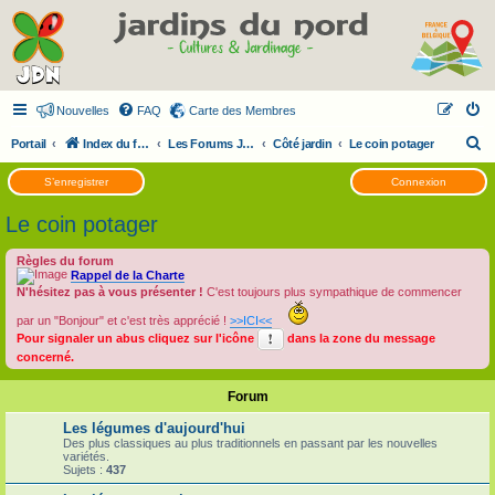
Nouvelles
FAQ
Carte des Membres
R
Portail
Index du forum
Les Forums JDN
Côté jardin
Le coin potager
e
S’enregistrer
Connexion
c
Le coin potager
h
e
Règles du forum
Rappel de la Charte
r
N'hésitez pas à vous présenter !
C'est toujours plus sympathique de commencer
c
par un "Bonjour" et c'est très apprécié !
>>ICI<<
h
Pour signaler un abus cliquez sur l'icône
dans la zone du message
e
concerné.
r
Forum
Les légumes d'aujourd'hui
Des plus classiques au plus traditionnels en passant par les nouvelles
variétés.
Sujets :
437