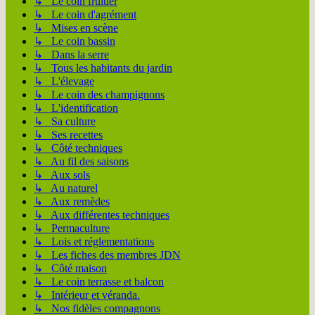
↳ Le coin fruitier
↳ Le coin d'agrément
↳ Mises en scène
↳ Le coin bassin
↳ Dans la serre
↳ Tous les habitants du jardin
↳ L'élevage
↳ Le coin des champignons
↳ L'identification
↳ Sa culture
↳ Ses recettes
↳ Côté techniques
↳ Au fil des saisons
↳ Aux sols
↳ Au naturel
↳ Aux remèdes
↳ Aux différentes techniques
↳ Permaculture
↳ Lois et réglementations
↳ Les fiches des membres JDN
↳ Côté maison
↳ Le coin terrasse et balcon
↳ Intérieur et véranda.
↳ Nos fidèles compagnons