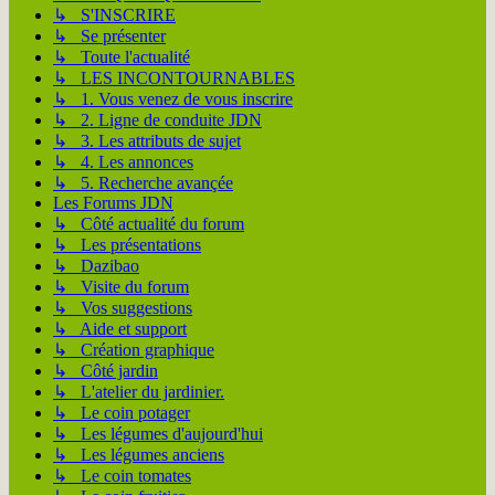
↳ S'INSCRIRE
↳ Se présenter
↳ Toute l'actualité
↳ LES INCONTOURNABLES
↳ 1. Vous venez de vous inscrire
↳ 2. Ligne de conduite JDN
↳ 3. Les attributs de sujet
↳ 4. Les annonces
↳ 5. Recherche avançée
Les Forums JDN
↳ Côté actualité du forum
↳ Les présentations
↳ Dazibao
↳ Visite du forum
↳ Vos suggestions
↳ Aide et support
↳ Création graphique
↳ Côté jardin
↳ L'atelier du jardinier.
↳ Le coin potager
↳ Les légumes d'aujourd'hui
↳ Les légumes anciens
↳ Le coin tomates