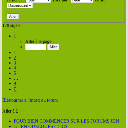
178 sujets
Page
1
Aller à la page :
sur
9
1
2
3
4
5
…
9
Suivante
Retourner à l’index du forum
Aller à
POUR BIEN COMMENCER SUR LES FORUMS JDN
↳ EN QUELQUES CLICS