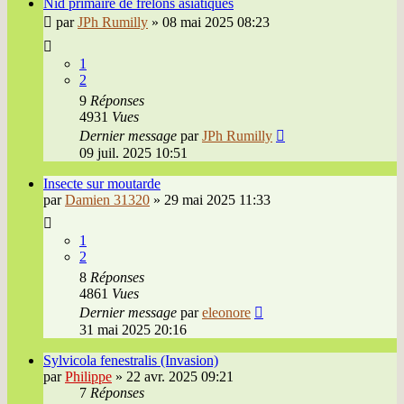
Nid primaire de frelons asiatiques
par
JPh Rumilly
»
08 mai 2025 08:23
1
2
9
Réponses
4931
Vues
Dernier message
par
JPh Rumilly
09 juil. 2025 10:51
Insecte sur moutarde
par
Damien 31320
»
29 mai 2025 11:33
1
2
8
Réponses
4861
Vues
Dernier message
par
eleonore
31 mai 2025 20:16
Sylvicola fenestralis (Invasion)
par
Philippe
»
22 avr. 2025 09:21
7
Réponses