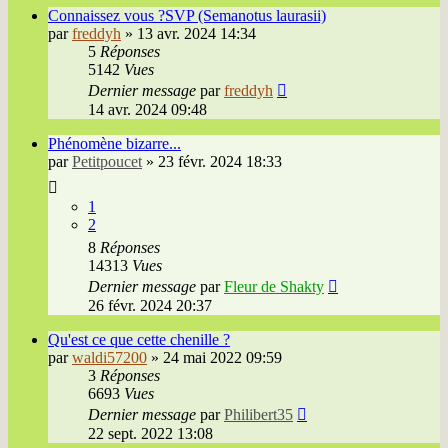
Connaissez vous ?SVP (Semanotus laurasii)
par
freddyh
»
13 avr. 2024 14:34
5
Réponses
5142
Vues
Dernier message
par
freddyh
14 avr. 2024 09:48
Phénomène bizarre...
par
Petitpoucet
»
23 févr. 2024 18:33
1
2
8
Réponses
14313
Vues
Dernier message
par
Fleur de Shakty
26 févr. 2024 20:37
Qu'est ce que cette chenille ?
par
waldi57200
»
24 mai 2022 09:59
3
Réponses
6693
Vues
Dernier message
par
Philibert35
22 sept. 2022 13:08