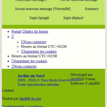
Aucun nouveau message [Verrouillé]
Annonce
Sujet épinglé
Sujet déplacé
Portail
Index du forum
Nous contacter
Heures au format
UTC+02:00
Supprimer les cookies
Heures au format
UTC+02:00
Supprimer les cookies
Nous contacter
Développé par
Jardins du Nord
phpBB
® Forum
2009 - 2026 © Tous droits réservés
Software © phpBB
Toute reproduction interdite
Limited
Soutenir
Facebook
Twitter
YouTube
Conta
Traduit par
phpBB-fr.com
JDN
JDN
JDN
JDN
JDN
Confidentialité
|
Conditions