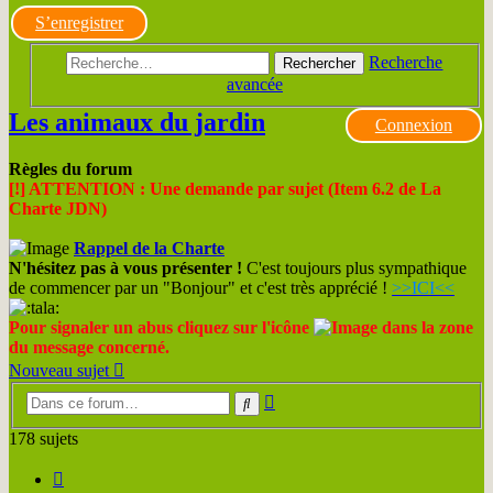
S’enregistrer
Recherche
Rechercher
avancée
Les animaux du jardin
Connexion
Règles du forum
[!] ATTENTION : Une demande par sujet (Item 6.2 de La
Charte JDN)
Rappel de la Charte
N'hésitez pas à vous présenter !
C'est toujours plus sympathique
de commencer par un "Bonjour" et c'est très apprécié !
>>ICI<<
Pour signaler un abus cliquez sur l'icône
dans la zone
du message concerné.
Nouveau sujet
Recherche
Rechercher
avancée
178 sujets
Page