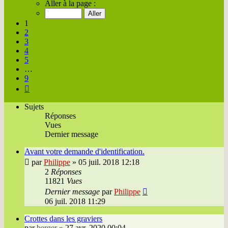
1
Aller à la page :
sur
9
1
2
3
4
5
…
9
Suivante
Sujets
Réponses
Vues
Dernier message
Avant votre demande d'identification.
par
Philippe
»
05 juil. 2018 12:18
2
Réponses
11821
Vues
Dernier message
par
Philippe
06 juil. 2018 11:29
Crottes dans les graviers
par
berger
»
27 avr. 2020 00:04