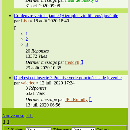
Dernier message
par
Fleur de Shakty
31 oct. 2020 09:08
Couleuvre verte et jaune (Hierophis viridiflavus) juvénile
par
Lisa
»
18 août 2020 18:40
1
2
3
20
Réponses
13372
Vues
Dernier message
par
freddyh
29 août 2020 10:35
Quel est cet insecte ? Punaise verte ponctuée stade juvénile
par
valeriec
»
12 juil. 2020 17:24
3
Réponses
6321
Vues
Dernier message
par
JPh Rumilly
13 juil. 2020 06:56
Nouveau sujet
Afficher :
Trier par :
Ordre :