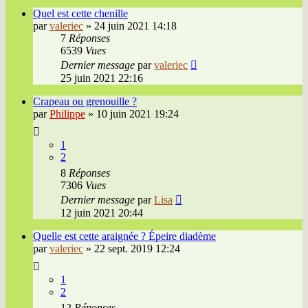
Quel est cette chenille
par
valeriec
»
24 juin 2021 14:18
7
Réponses
6539
Vues
Dernier message
par
valeriec
25 juin 2021 22:16
Crapeau ou grenouille ?
par
Philippe
»
10 juin 2021 19:24
1
2
8
Réponses
7306
Vues
Dernier message
par
Lisa
12 juin 2021 20:44
Quelle est cette araignée ? Épeire diadème
par
valeriec
»
22 sept. 2019 12:24
1
2
12
Réponses