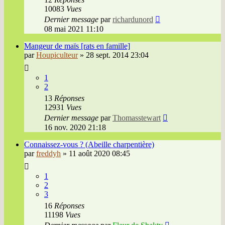
10083
Vues
Dernier message
par
richardunord
08 mai 2021 11:10
Mangeur de maïs [rats en famille]
par
Houpiculteur
»
28 sept. 2014 23:04
1
2
13
Réponses
12931
Vues
Dernier message
par
Thomasstewart
16 nov. 2020 21:18
Connaissez-vous ? (Abeille charpentière)
par
freddyh
»
11 août 2020 08:45
1
2
3
16
Réponses
11198
Vues