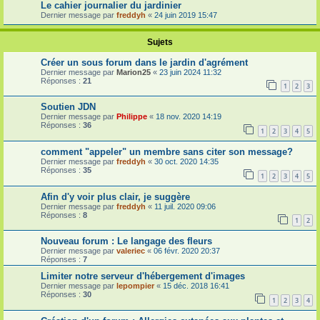
Le cahier journalier du jardinier
Dernier message par
freddyh
«
24 juin 2019 15:47
Sujets
Créer un sous forum dans le jardin d'agrément
Dernier message par
Marion25
«
23 juin 2024 11:32
Réponses :
21
1
2
3
Soutien JDN
Dernier message par
Philippe
«
18 nov. 2020 14:19
Réponses :
36
1
2
3
4
5
comment "appeler" un membre sans citer son message?
Dernier message par
freddyh
«
30 oct. 2020 14:35
Réponses :
35
1
2
3
4
5
Afin d'y voir plus clair, je suggère
Dernier message par
freddyh
«
11 juil. 2020 09:06
Réponses :
8
1
2
Nouveau forum : Le langage des fleurs
Dernier message par
valeriec
«
06 févr. 2020 20:37
Réponses :
7
Limiter notre serveur d'hébergement d'images
Dernier message par
lepompier
«
15 déc. 2018 16:41
Réponses :
30
1
2
3
4