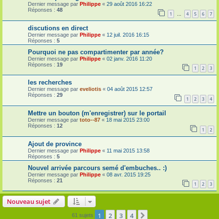
Dernier message par
Philippe
«
29 août 2016 16:22
Réponses :
48
1
4
5
6
7
…
discutions en direct
Dernier message par
Philippe
«
12 juil. 2016 16:15
Réponses :
5
Pourquoi ne pas compartimenter par année?
Dernier message par
Philippe
«
02 janv. 2016 11:20
Réponses :
19
1
2
3
les recherches
Dernier message par
eveliotis
«
04 août 2015 12:57
Réponses :
29
1
2
3
4
Mettre un bouton (m'enregistrer) sur le portail
Dernier message par
toto--87
«
18 mai 2015 23:00
Réponses :
12
1
2
Ajout de province
Dernier message par
Philippe
«
11 mai 2015 13:58
Réponses :
5
Nouvel arrivée parcours semé d'embuches.. :)
Dernier message par
Philippe
«
08 avr. 2015 19:25
Réponses :
21
1
2
3
Nouveau sujet
1
2
3
4
Suivante
61 sujets