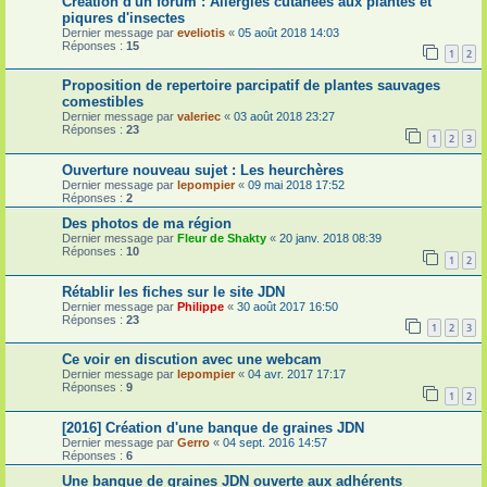
Création d'un forum : Allergies cutanées aux plantes et
piqures d'insectes
Dernier message par
eveliotis
«
05 août 2018 14:03
Réponses :
15
1
2
Proposition de repertoire parcipatif de plantes sauvages
comestibles
Dernier message par
valeriec
«
03 août 2018 23:27
Réponses :
23
1
2
3
Ouverture nouveau sujet : Les heurchères
Dernier message par
lepompier
«
09 mai 2018 17:52
Réponses :
2
Des photos de ma région
Dernier message par
Fleur de Shakty
«
20 janv. 2018 08:39
Réponses :
10
1
2
Rétablir les fiches sur le site JDN
Dernier message par
Philippe
«
30 août 2017 16:50
Réponses :
23
1
2
3
Ce voir en discution avec une webcam
Dernier message par
lepompier
«
04 avr. 2017 17:17
Réponses :
9
1
2
[2016] Création d'une banque de graines JDN
Dernier message par
Gerro
«
04 sept. 2016 14:57
Réponses :
6
Une banque de graines JDN ouverte aux adhérents