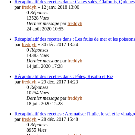
Récapitulatif des recettes dans : Cakes salés, Clafoutis, Quiche
par
freddyh
»
12 janv. 2018 13:00
0
Réponses
13528
Vues
Dernier message
par
freddyh
24 août 2020 10:55
Récapitulatif des recettes dans : Les fruits de mer et les poisson
par
freddyh
»
30 déc. 2017 13:24
0
Réponses
14383
Vues
Dernier message
par
freddyh
14 juil. 2020 17:28
Récapitulatif des recettes dans : Pâtes, Risotto et Riz
par
freddyh
»
29 déc. 2017 14:23
0
Réponses
10254
Vues
Dernier message
par
freddyh
18 juil. 2020 15:28
Récapitulatif des recettes : Aromatiser l'huile, le sel et le vinaigr
par
freddyh
»
28 déc. 2017 15:48
0
Réponses
8955
Vues