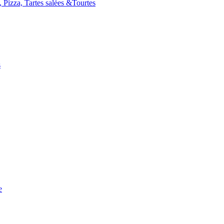
s, Pizza, Tartes salées &Tourtes
s
e