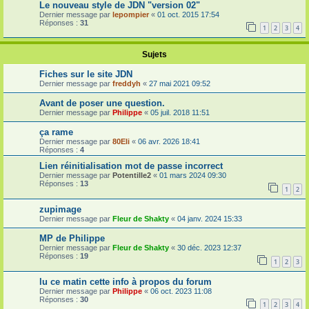
Le nouveau style de JDN "version 02"
Dernier message par
lepompier
«
01 oct. 2015 17:54
Réponses :
31
1
2
3
4
Sujets
Fiches sur le site JDN
Dernier message par
freddyh
«
27 mai 2021 09:52
Avant de poser une question.
Dernier message par
Philippe
«
05 juil. 2018 11:51
ça rame
Dernier message par
80Eli
«
06 avr. 2026 18:41
Réponses :
4
Lien réinitialisation mot de passe incorrect
Dernier message par
Potentille2
«
01 mars 2024 09:30
Réponses :
13
1
2
zupimage
Dernier message par
Fleur de Shakty
«
04 janv. 2024 15:33
MP de Philippe
Dernier message par
Fleur de Shakty
«
30 déc. 2023 12:37
Réponses :
19
1
2
3
lu ce matin cette info à propos du forum
Dernier message par
Philippe
«
06 oct. 2023 11:08
Réponses :
30
1
2
3
4