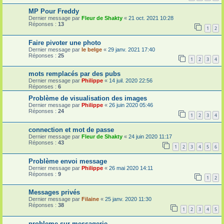
MP Pour Freddy
Dernier message par
Fleur de Shakty
«
21 oct. 2021 10:28
Réponses :
13
1
2
Faire pivoter une photo
Dernier message par
le belge
«
29 janv. 2021 17:40
Réponses :
25
1
2
3
4
mots remplacés par des pubs
Dernier message par
Philippe
«
14 juil. 2020 22:56
Réponses :
6
Problème de visualisation des images
Dernier message par
Philippe
«
26 juin 2020 05:46
Réponses :
24
1
2
3
4
connection et mot de passe
Dernier message par
Fleur de Shakty
«
24 juin 2020 11:17
Réponses :
43
1
2
3
4
5
6
Problème envoi message
Dernier message par
Philippe
«
26 mai 2020 14:11
Réponses :
9
1
2
Messages privés
Dernier message par
Filaine
«
25 janv. 2020 11:30
Réponses :
38
1
2
3
4
5
probleme sur messagerie