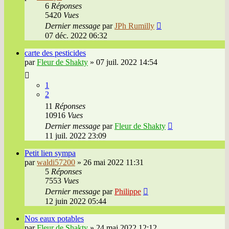
6
Réponses
5420
Vues
Dernier message
par
JPh Rumilly
07 déc. 2022 06:32
carte des pesticides
par
Fleur de Shakty
»
07 juil. 2022 14:54
1
2
11
Réponses
10916
Vues
Dernier message
par
Fleur de Shakty
11 juil. 2022 23:09
Petit lien sympa
par
waldi57200
»
26 mai 2022 11:31
5
Réponses
7553
Vues
Dernier message
par
Philippe
12 juin 2022 05:44
Nos eaux potables
par
Fleur de Shakty
»
24 mai 2022 12:12