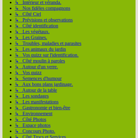
↳ Intérieur et véranda.
↳ Nos fidèles compagnons
↳ Côté Ciel
↳ Prévisions et observations
↳ Côté identification
↳ Les végétaux.
↳ Les Graines.
↳ Troubles, maladies et parasites
↳ Les animaux du jardin
↳ Vos quizz sur l'identification.
↳ Côté moulin à paroles
↳ Autour d'un verre.
↳ Vos quizz
↳ Semences d'humour
↳ Aux bons plans jardinage.
↳ Autour de la table
↳ Les sondages
↳ Les manifestations
↳ Gastronomie et bien-être
↳ Environnement
↳ Côté Photos
↳ Espace photos
↳ Concours Photo.
↳ Côté Trocs et Services