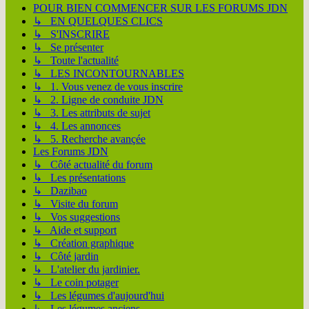
POUR BIEN COMMENCER SUR LES FORUMS JDN
↳ EN QUELQUES CLICS
↳ S'INSCRIRE
↳ Se présenter
↳ Toute l'actualité
↳ LES INCONTOURNABLES
↳ 1. Vous venez de vous inscrire
↳ 2. Ligne de conduite JDN
↳ 3. Les attributs de sujet
↳ 4. Les annonces
↳ 5. Recherche avançée
Les Forums JDN
↳ Côté actualité du forum
↳ Les présentations
↳ Dazibao
↳ Visite du forum
↳ Vos suggestions
↳ Aide et support
↳ Création graphique
↳ Côté jardin
↳ L'atelier du jardinier.
↳ Le coin potager
↳ Les légumes d'aujourd'hui
↳ Les légumes anciens