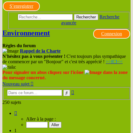
S’enregistrer
Recherche
Rechercher
avancée
Environnement
Connexion
Règles du forum
Rappel de la Charte
N'hésitez pas à vous présenter !
C'est toujours plus sympathique
de commencer par un "Bonjour" et c'est très apprécié !
>>ICI<<
Pour signaler un abus cliquez sur l'icône
dans la zone
du message concerné.
Nouveau sujet
Recherche
Rechercher
avancée
250 sujets
Page
1
Aller à la page :
sur
13
1