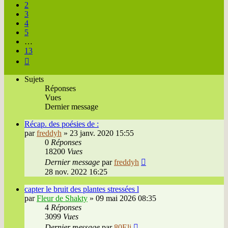
2
3
4
5
…
13
Suivante
Sujets
Réponses
Vues
Dernier message
Récap. des poésies de :
par
freddyh
»
23 janv. 2020 15:55
0
Réponses
18200
Vues
Dernier message
par
freddyh
28 nov. 2022 16:25
capter le bruit des plantes stressées l
par
Fleur de Shakty
»
09 mai 2026 08:35
4
Réponses
3099
Vues
Dernier message
par
80Eli