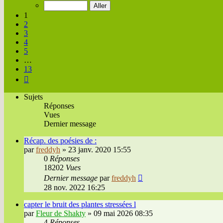
sur
13
1
2
3
4
5
…
13
Suivante
Sujets
Réponses
Vues
Dernier message
Récap. des poésies de :
par
freddyh
»
23 janv. 2020 15:55
0
Réponses
18202
Vues
Dernier message
par
freddyh
28 nov. 2022 16:25
capter le bruit des plantes stressées l
par
Fleur de Shakty
»
09 mai 2026 08:35
4
Réponses