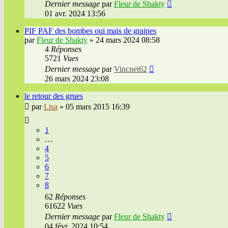
Dernier message
par
Fleur de Shakty
01 avr. 2024 13:56
PIF PAF des bombes oui mais de graines
par
Fleur de Shakty
»
24 mars 2024 08:58
4
Réponses
5721
Vues
Dernier message
par
Vincnet62
26 mars 2024 23:08
le retour des grues
par
Lisa
»
05 mars 2015 16:39
1
…
4
5
6
7
8
62
Réponses
61622
Vues
Dernier message
par
Fleur de Shakty
04 févr. 2024 10:54