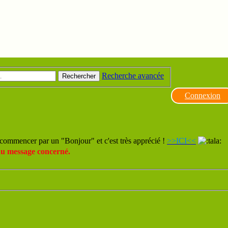
Recherche avancée
Rechercher
Connexion
commencer par un "Bonjour" et c'est très apprécié !
>>ICI<<
du message concerné.