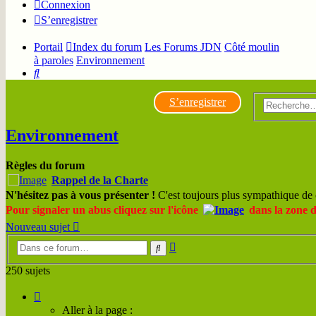
Connexion
S’enregistrer
Portail
Index du forum
Les Forums JDN
Côté moulin
à paroles
Environnement
Rechercher
S’enregistrer
Environnement
Règles du forum
Rappel de la Charte
N'hésitez pas à vous présenter !
C'est toujours plus sympathique de 
Pour signaler un abus cliquez sur l'icône
dans la zone 
Nouveau sujet
Recherche
Rechercher
avancée
250 sujets
Page
1
Aller à la page :