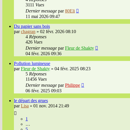
3111
Vues
Dernier message
par
80Eli
11 mai 2026 09:47
Du papier sans bois
par
chagran
»
02 févr. 2026 08:10
4
Réponses
426
Vues
Dernier message
par
Fleur de Shakty
04 févr. 2026 09:36
Pollution lumineuse
par
Fleur de Shakty
»
04 févr. 2025 08:23
5
Réponses
11456
Vues
Dernier message
par
Philippe
06 févr. 2025 09:03
le départ des grues
par
Lisa
»
01 nov. 2014 21:49
1
…
5