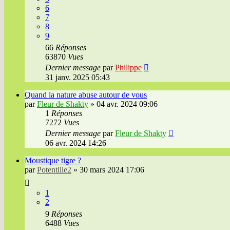
6
7
8
9
66
Réponses
63870
Vues
Dernier message
par
Philippe
31 janv. 2025 05:43
Quand la nature abuse autour de vous
par
Fleur de Shakty
»
04 avr. 2024 09:06
1
Réponses
7272
Vues
Dernier message
par
Fleur de Shakty
06 avr. 2024 14:26
Moustique tigre ?
par
Potentille2
»
30 mars 2024 17:06
1
2
9
Réponses
6488
Vues