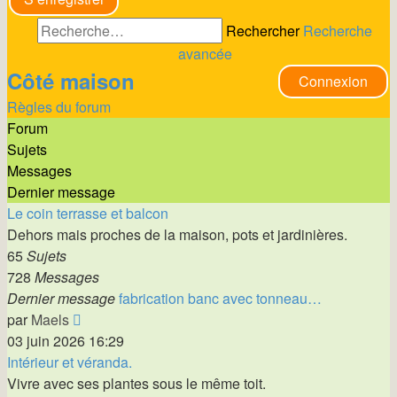
Rechercher
Recherche
avancée
Côté maison
Connexion
Règles du forum
Forum
Sujets
Messages
Dernier message
Le coin terrasse et balcon
Dehors mais proches de la maison, pots et jardinières.
65
Sujets
728
Messages
Dernier message
fabrication banc avec tonneau…
Voir
par
Maels
le
03 juin 2026 16:29
dernier
Intérieur et véranda.
message
Vivre avec ses plantes sous le même toit.