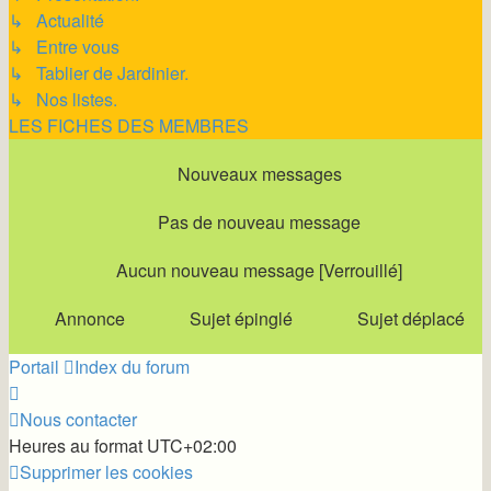
↳ Actualité
↳ Entre vous
↳ Tablier de Jardinier.
↳ Nos listes.
LES FICHES DES MEMBRES
Nouveaux messages
Pas de nouveau message
Aucun nouveau message [Verrouillé]
Annonce
Sujet épinglé
Sujet déplacé
Portail
Index du forum
Nous contacter
Heures au format
UTC+02:00
Supprimer les cookies