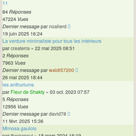
11
84
Réponses
47224
Vues
Dernier message
par
noalierd
19 juin 2025 16:24
La verdure minimaliste pour tous les intérieurs
par
createrra
»
22 mai 2025 08:51
2
Réponses
7963
Vues
Dernier message
par
waldi57200
26 mai 2025 18:44
les anthuriums
par
Fleur de Shakty
»
03 oct. 2023 07:57
5
Réponses
12956
Vues
Dernier message
par
david78
11 févr. 2025 15:36
Mimosa gaulois
par
thomaspuj
»
18 mars 2024 16:19