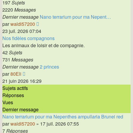
197
Sujets
2220
Messages
Dernier message
Nano terrarium pour ma Nepent…
Voir
par
waldi57200
le
23 juil. 2026 07:04
dernier
Nos fidèles compagnons
message
Les animaux de loisir et de compagnie.
42
Sujets
731
Messages
Dernier message
2 princes
Voir
par
80Eli
le
21 juin 2026 16:29
dernier
Sujets actifs
message
Réponses
Vues
Dernier message
Nano terrarium pour ma Nepenthes ampullaria Brunei red
par
waldi57200
»
17 juil. 2026 07:55
7
Réponses