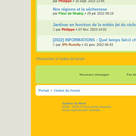
par
Philippe
»
16 sept. 2023 13:45
Nos régions et la sécheresse
par
Fleur de Shakty
»
29 juil. 2022 09:19
Jardiner en fonction de la météo (et du réc
par
Philippe
»
07 févr. 2023 14:02
[2022] INFORMATIONS : Quel temps fait-il c
par
JPh Rumilly
»
01 janv. 2022 06:43
Retourner à l’index du forum
Nouveaux messages
Pas d
Portail
Index du forum
Jardins du Nord
2009 - 2026 © Tous droits réservés
Toute reproduction interdite