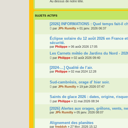
Au dessus de notre tête.
SUJETS ACTIFS
[2026] INFORMATIONS : Quel temps fait-il c
par
JPh Rumilly
»
01 janv. 2026 06:37
Éclipse solaire du 12 août 2026 en France et 
sécurité.
par
Philippe
»
06 août 2026 17:05
Les Carnets météo de Jardins du Nord - 202
par
Philippe
»
02 août 2026 09:40
[2024-…] Qualité de l’air.
par
Philippe
»
02 mai 2024 12:28
Sud-cambrésis, orage d' hier soir.
par
JPh Rumilly
»
19 juin 2026 07:47
Saints de glace 2026 : dates, origine, risque
par
Philippe
»
11 mai 2026 08:34
[2026] Alertes aux orages, grêlons, vents, ne
par
JPh Rumilly
»
05 janv. 2026 08:07
Alignement des planètes
par
freddyh
»
27 févr. 2026 15:12