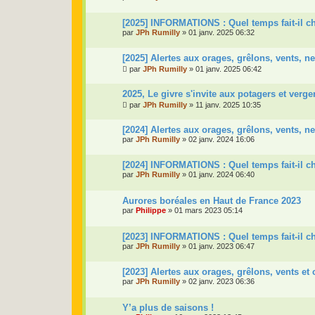
[2025] INFORMATIONS : Quel temps fait-il c
par
JPh Rumilly
»
01 janv. 2025 06:32
[2025] Alertes aux orages, grêlons, vents, ne
par
JPh Rumilly
»
01 janv. 2025 06:42
2025, Le givre s'invite aux potagers et verger
par
JPh Rumilly
»
11 janv. 2025 10:35
[2024] Alertes aux orages, grêlons, vents, ne
par
JPh Rumilly
»
02 janv. 2024 16:06
[2024] INFORMATIONS : Quel temps fait-il c
par
JPh Rumilly
»
01 janv. 2024 06:40
Aurores boréales en Haut de France 2023
par
Philippe
»
01 mars 2023 05:14
[2023] INFORMATIONS : Quel temps fait-il c
par
JPh Rumilly
»
01 janv. 2023 06:47
[2023] Alertes aux orages, grêlons, vents et 
par
JPh Rumilly
»
02 janv. 2023 06:36
Y’a plus de saisons !