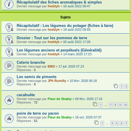
Récapitulatif des fiches aromatiques & simples
Dernier message par
freddyh
«
18 août 2022 09:47
Sujets
Récapitulatif : Les légumes du potager (fiches à faire)
Dernier message par
freddyh
«
18 août 2022 09:59
Dossier : Tout sur les pommes de terre
Dernier message par
freddyh
«
06 août 2022 17:09
Les légumes anciens et perpétuels (Généralité)
Dernier message par
freddyh
«
14 mars 2020 17:23
Celerie branche
Dernier message par
80Eli
«
17 juil. 2026 07:23
Réponses :
5
Les semis de piments
Dernier message par
JPh Rumilly
«
10 févr. 2026 06:18
Réponses :
8
1
2
cacahuète
Dernier message par
Fleur de Shakty
«
09 févr. 2026 17:15
Réponses :
72
1
7
8
9
10
…
poire de terre ou yacon
Dernier message par
Fleur de Shakty
«
16 oct. 2025 07:37
Réponses :
51
1
4
5
6
7
…