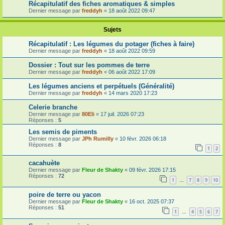
Récapitulatif des fiches aromatiques & simples
Dernier message par
freddyh
«
18 août 2022 09:47
Sujets
Récapitulatif : Les légumes du potager (fiches à faire)
Dernier message par
freddyh
«
18 août 2022 09:59
Dossier : Tout sur les pommes de terre
Dernier message par
freddyh
«
06 août 2022 17:09
Les légumes anciens et perpétuels (Généralité)
Dernier message par
freddyh
«
14 mars 2020 17:23
Celerie branche
Dernier message par
80Eli
«
17 juil. 2026 07:23
Réponses :
5
Les semis de piments
Dernier message par
JPh Rumilly
«
10 févr. 2026 06:18
Réponses :
8
1
2
cacahuète
Dernier message par
Fleur de Shakty
«
09 févr. 2026 17:15
Réponses :
72
1
7
8
9
10
…
poire de terre ou yacon
Dernier message par
Fleur de Shakty
«
16 oct. 2025 07:37
Réponses :
51
1
4
5
6
7
…