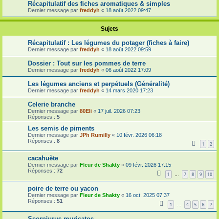
Récapitulatif des fiches aromatiques & simples
Dernier message par
freddyh
«
18 août 2022 09:47
Sujets
Récapitulatif : Les légumes du potager (fiches à faire)
Dernier message par
freddyh
«
18 août 2022 09:59
Dossier : Tout sur les pommes de terre
Dernier message par
freddyh
«
06 août 2022 17:09
Les légumes anciens et perpétuels (Généralité)
Dernier message par
freddyh
«
14 mars 2020 17:23
Celerie branche
Dernier message par
80Eli
«
17 juil. 2026 07:23
Réponses :
5
Les semis de piments
Dernier message par
JPh Rumilly
«
10 févr. 2026 06:18
Réponses :
8
1
2
cacahuète
Dernier message par
Fleur de Shakty
«
09 févr. 2026 17:15
Réponses :
72
1
7
8
9
10
…
poire de terre ou yacon
Dernier message par
Fleur de Shakty
«
16 oct. 2025 07:37
Réponses :
51
1
4
5
6
7
…
Scorpiurus muricatos