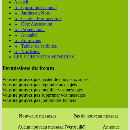
Accueil
↳ Qui sommes nous ?
↳ Jardins du Nord.
↳ Charte : Forum et Site
↳ Côté Association
↳ Présentation.
↳ Actualité
↳ Entre vous
↳ Tablier de Jardinier.
↳ Nos listes.
LES FICHES DES MEMBRES
Permissions du forum
Vous
ne pouvez pas
poster de nouveaux sujets
Vous
ne pouvez pas
répondre aux sujets
Vous
ne pouvez pas
modifier vos messages
Vous
ne pouvez pas
supprimer vos messages
Vous
ne pouvez pas
joindre des fichiers
Nouveaux messages
Pas de nouveau message
Aucun nouveau message [Verrouillé]
Annonce