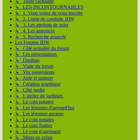
↳ Toute l'actualité
↳ LES INCONTOURNABLES
↳ 1. Vous venez de vous inscrire
↳ 2. Ligne de conduite JDN
↳ 3. Les attributs de sujet
↳ 4. Les annonces
↳ 5. Recherche avançée
Les Forums JDN
↳ Côté actualité du forum
↳ Les présentations
↳ Dazibao
↳ Visite du forum
↳ Vos suggestions
↳ Aide et support
↳ Création graphique
↳ Côté jardin
↳ L'atelier du jardinier.
↳ Le coin potager
↳ Les légumes d'aujourd'hui
↳ Les légumes anciens
↳ Le coin tomates
↳ Le coin fruitier
↳ Le coin d'agrément
↳ Mises en scène