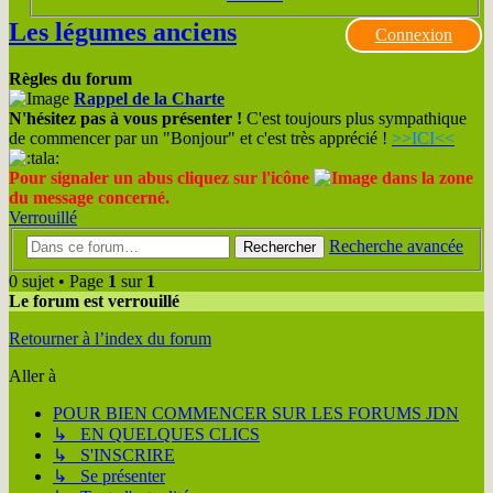
Les légumes anciens
Connexion
Règles du forum
Rappel de la Charte
N'hésitez pas à vous présenter !
C'est toujours plus sympathique
de commencer par un "Bonjour" et c'est très apprécié !
>>ICI<<
Pour signaler un abus cliquez sur l'icône
dans la zone
du message concerné.
Verrouillé
Recherche avancée
Rechercher
0 sujet • Page
1
sur
1
Le forum est verrouillé
Retourner à l’index du forum
Aller à
POUR BIEN COMMENCER SUR LES FORUMS JDN
↳ EN QUELQUES CLICS
↳ S'INSCRIRE
↳ Se présenter