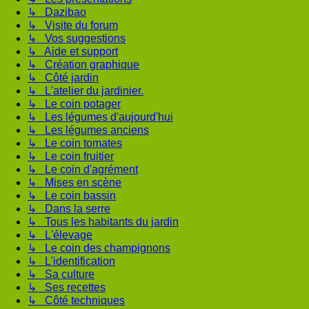
↳ Dazibao
↳ Visite du forum
↳ Vos suggestions
↳ Aide et support
↳ Création graphique
↳ Côté jardin
↳ L'atelier du jardinier.
↳ Le coin potager
↳ Les légumes d'aujourd'hui
↳ Les légumes anciens
↳ Le coin tomates
↳ Le coin fruitier
↳ Le coin d'agrément
↳ Mises en scène
↳ Le coin bassin
↳ Dans la serre
↳ Tous les habitants du jardin
↳ L'élevage
↳ Le coin des champignons
↳ L'identification
↳ Sa culture
↳ Ses recettes
↳ Côté techniques