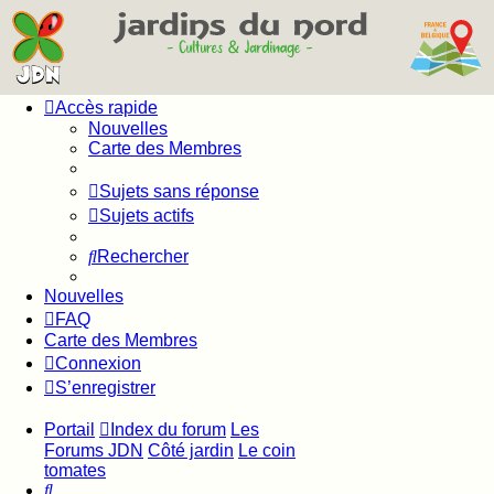
Accès rapide
Nouvelles
Carte des Membres
Sujets sans réponse
Sujets actifs
Rechercher
Nouvelles
FAQ
Carte des Membres
Connexion
S’enregistrer
Portail
Index du forum
Les
Forums JDN
Côté jardin
Le coin
tomates
Rechercher