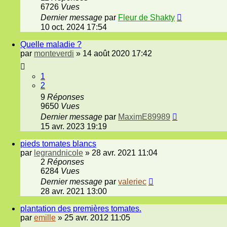
6726
Vues
Dernier message
par
Fleur de Shakty
10 oct. 2024 17:54
Quelle maladie ?
par
monteverdi
»
14 août 2020 17:42
1
2
9
Réponses
9650
Vues
Dernier message
par
MaximE89989
15 avr. 2023 19:19
pieds tomates blancs
par
legrandnicole
»
28 avr. 2021 11:04
2
Réponses
6284
Vues
Dernier message
par
valeriec
28 avr. 2021 13:00
plantation des premières tomates.
par
emille
»
25 avr. 2012 11:05