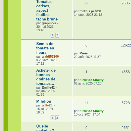
e
Tomates
R
s
12
9606
s
cerises,
s
aspect
é
e
D
par
mathis.petit31
a
feuilles
e
14 sept. 2025 21:12
g
r
p
s
e
tache brune
n
par
grapinou
»
i
o
30 mai 2021
e
13:40
r
n
1
2
m
e
s
s
Semis de
R
6
12622
s
tomate en
e
a
fleurs
é
g
D
par
Minie
s
e
par
waldi57200
e
22 août 2025 11:37
»
20 avr. 2020
r
p
17:12
n
i
o
Acheter de
e
R
1
4656
r
bonnes
n
m
graines de
é
D
par
Fleur de Shakty
e
s
tomates...
e
02 janv. 2025 07:25
s
r
p
par
Emilie42
»
s
n
e
02 janv. 2025
a
i
o
01:28
g
e
s
e
r
Milidiou
n
R
11
6728
m
par
willy23
»
e
15 juil. 2024
s
é
D
par
Fleur de Shakty
s
18:39
e
10 oct. 2024 17:54
s
e
1
2
r
p
a
n
g
i
s
e
o
Quelle
R
9
9651
e
maladie ?