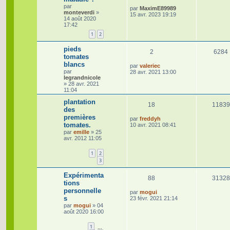
r
n
par
é
m
D
par
MaximE89989
monteverdi
»
e
e
15 avr. 2023 19:19
s
14 août 2020
s
r
p
17:42
s
n
e
a
i
o
1
2
g
e
s
e
r
n
pieds
R
m
2
6284
tomates
e
s
s
blancs
é
D
par
valeriec
s
par
e
28 avr. 2021 13:00
e
a
legrandnicole
r
p
g
»
28 avr. 2021
n
s
e
11:04
i
o
e
plantation
r
R
18
n
11839
m
des
e
premières
é
s
D
par
freddyh
s
tomates.
e
10 avr. 2021 08:41
s
r
p
e
par
emille
»
25
a
n
avr. 2012 11:05
g
i
o
s
e
e
1
2
r
n
3
m
e
s
s
Expérimenta
R
88
31328
s
tions
e
a
personnelle
é
D
g
par
mogui
s
s
e
e
23 févr. 2021 21:14
r
p
par
mogui
»
04
n
août 2020 16:00
i
o
e
1
…
r