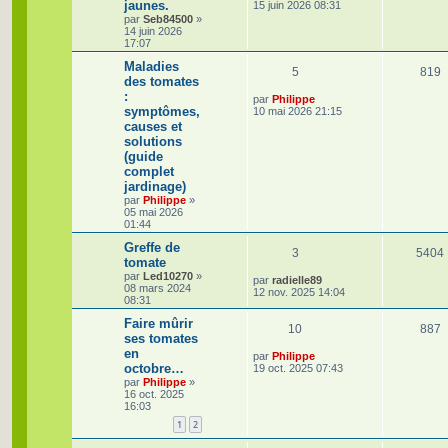
e
a
jaunes.
e
15 juin 2026 08:31
g
r
p
e
par
Seb84500
»
s
e
n
14 juin 2026
i
o
s
17:07
e
r
Maladies
n
R
V
5
819
m
des tomates
e
s
:
é
u
D
par
Philippe
s
symptômes,
e
10 mai 2026 21:15
s
e
r
p
e
a
causes et
n
g
solutions
i
s
e
o
s
(guide
e
complet
r
n
m
jardinage)
e
par
Philippe
»
s
s
05 mai 2026
s
01:44
e
a
g
Greffe de
R
3
s
5404
e
tomate
par
Led10270
»
é
D
par
radielle89
08 mars 2024
e
12 nov. 2025 14:04
08:31
r
p
n
Faire mûrir
i
R
V
10
887
o
ses tomates
e
r
en
é
u
D
n
par
Philippe
m
octobre…
e
19 oct. 2025 07:43
e
r
p
e
s
par
Philippe
»
s
n
16 oct. 2025
s
i
o
s
16:03
e
a
e
g
1
2
r
n
s
e
m