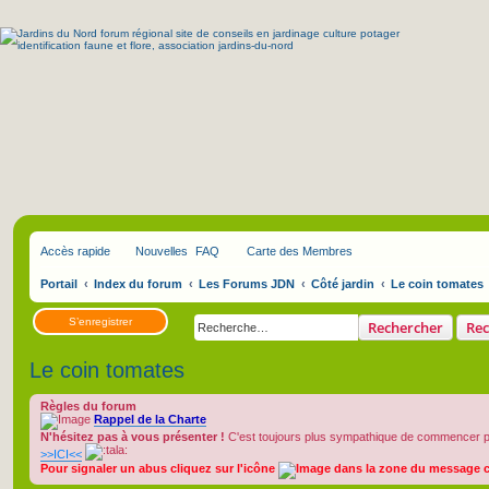
Accès rapide
Nouvelles
FAQ
Carte des Membres
Portail
Index du forum
Les Forums JDN
Côté jardin
Le coin tomates
S’enregistrer
Rechercher
Rec
Le coin tomates
Règles du forum
Rappel de la Charte
N'hésitez pas à vous présenter !
C'est toujours plus sympathique de commencer par
>>ICI<<
Pour signaler un abus cliquez sur l'icône
dans la zone du message 