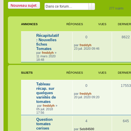
Nouveau sujet
Rechercher
Recherche avancée
277 sujets
ANNONCES
RÉPONSES
VUES
DERNIE
Récapitulatif
R
0
8622
: Nouvelles
fiches
é
D
par
freddyh
Tomates
e
23 juil. 2020 09:46
r
p
par
freddyh
»
n
11 mars 2020
i
o
18:48
e
r
n
m
SUJETS
RÉPONSES
e
VUES
DERNIE
s
s
s
e
a
Tableau
R
0
17553
g
récap. sur
s
e
quelques
é
D
par
freddyh
variétés de
e
20 juil. 2020 09:20
r
p
tomates
n
par
freddyh
»
i
o
05 juil. 2018
e
17:56
r
n
m
Question
R
V
4
645
e
s
tomates
s
cerises
é
u
s
D
par
Seb84500