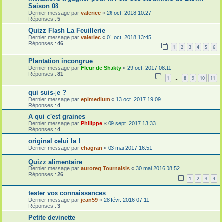
Saison 08
Dernier message par
valeriec
«
26 oct. 2018 10:27
Réponses :
5
Quizz Flash La Feuillerie
Dernier message par
valeriec
«
01 oct. 2018 13:45
Réponses :
46
1
2
3
4
5
6
Plantation incongrue
Dernier message par
Fleur de Shakty
«
29 oct. 2017 08:11
Réponses :
81
1
8
9
10
11
…
qui suis-je ?
Dernier message par
epimedium
«
13 oct. 2017 19:09
Réponses :
4
A qui c'est graines
Dernier message par
Philippe
«
09 sept. 2017 13:33
Réponses :
4
original celui la !
Dernier message par
chagran
«
03 mai 2017 16:51
Quizz alimentaire
Dernier message par
auroreg Tournaisis
«
30 mai 2016 08:52
Réponses :
26
1
2
3
4
tester vos connaissances
Dernier message par
jean59
«
28 févr. 2016 07:11
Réponses :
3
Petite devinette