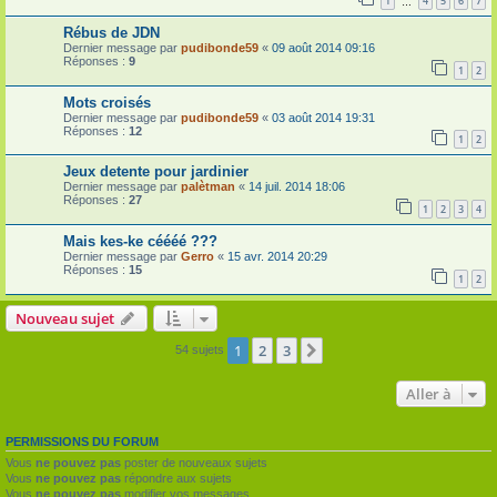
1
4
5
6
7
…
Rébus de JDN
Dernier message par
pudibonde59
«
09 août 2014 09:16
Réponses :
9
1
2
Mots croisés
Dernier message par
pudibonde59
«
03 août 2014 19:31
Réponses :
12
1
2
Jeux detente pour jardinier
Dernier message par
palètman
«
14 juil. 2014 18:06
Réponses :
27
1
2
3
4
Mais kes-ke céééé ???
Dernier message par
Gerro
«
15 avr. 2014 20:29
Réponses :
15
1
2
Nouveau sujet
1
2
3
Suivante
54 sujets
Aller à
PERMISSIONS DU FORUM
Vous
ne pouvez pas
poster de nouveaux sujets
Vous
ne pouvez pas
répondre aux sujets
Vous
ne pouvez pas
modifier vos messages