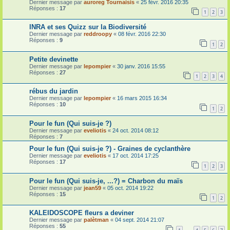
Dernier message par
auroreg Tournaisis
«
25 févr. 2016 20:35
Réponses :
17
1
2
3
INRA et ses Quizz sur la Biodiversité
Dernier message par
reddroopy
«
08 févr. 2016 22:30
Réponses :
9
1
2
Petite devinette
Dernier message par
lepompier
«
30 janv. 2016 15:55
Réponses :
27
1
2
3
4
rébus du jardin
Dernier message par
lepompier
«
16 mars 2015 16:34
Réponses :
10
1
2
Pour le fun (Qui suis-je ?)
Dernier message par
eveliotis
«
24 oct. 2014 08:12
Réponses :
7
Pour le fun (Qui suis-je ?) - Graines de cyclanthère
Dernier message par
eveliotis
«
17 oct. 2014 17:25
Réponses :
17
1
2
3
Pour le fun (Qui suis-je, ...?) = Charbon du maïs
Dernier message par
jean59
«
05 oct. 2014 19:22
Réponses :
15
1
2
KALEIDOSCOPE fleurs a deviner
Dernier message par
palètman
«
04 sept. 2014 21:07
Réponses :
55