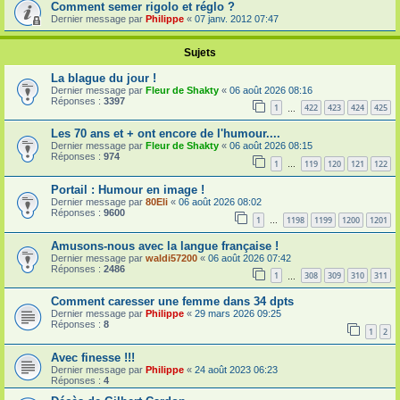
Comment semer rigolo et réglo ?
Dernier message par
Philippe
«
07 janv. 2012 07:47
Sujets
La blague du jour !
Dernier message par
Fleur de Shakty
«
06 août 2026 08:16
Réponses :
3397
1
422
423
424
425
…
Les 70 ans et + ont encore de l'humour....
Dernier message par
Fleur de Shakty
«
06 août 2026 08:15
Réponses :
974
1
119
120
121
122
…
Portail : Humour en image !
Dernier message par
80Eli
«
06 août 2026 08:02
Réponses :
9600
1
1198
1199
1200
1201
…
Amusons-nous avec la langue française !
Dernier message par
waldi57200
«
06 août 2026 07:42
Réponses :
2486
1
308
309
310
311
…
Comment caresser une femme dans 34 dpts
Dernier message par
Philippe
«
29 mars 2026 09:25
Réponses :
8
1
2
Avec finesse !!!
Dernier message par
Philippe
«
24 août 2023 06:23
Réponses :
4