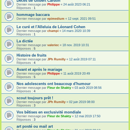
Décès de Gilbert Cardon
Dernier message par
Philippe
«
24 août 2023 06:21
Réponses :
1
hommage baccara
Dernier message par
epimedium
«
12 sept. 2021 09:51
Le curé et l'Alleluia de Léonard Cohen
Dernier message par
champi
«
14 mars 2020 10:39
Réponses :
1
La dictée
Dernier message par
valeriec
«
18 nov. 2019 10:31
Réponses :
5
Histoire de fruits
Dernier message par
JPh Rumilly
«
12 août 2019 07:11
Réponses :
4
Avant et après le mariage
Dernier message par
Philippe
«
11 août 2019 20:49
Réponses :
5
Nos adolescents ont beaucoup d'humour
Dernier message par
Fleur de Shakty
«
03 août 2019 08:56
Réponses :
4
scout toujours prêt !
Dernier message par
JPh Rumilly
«
02 juin 2019 08:00
Réponses :
3
Vos bêtises en exclusivité mondiale
Dernier message par
Fleur de Shakty
«
12 mai 2019 17:50
Réponses :
3
art posté ou mail art