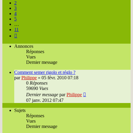
2
3
4
5
…
11
Suivante
Annonces
Réponses
Vues
Dernier message
Comment semer rigolo et réglo ?
par
Philippe
»
05 févr. 2010 07:18
0
Réponses
59690
Vues
Dernier message
par
Philippe
07 janv. 2012 07:47
Sujets
Réponses
Vues
Dernier message