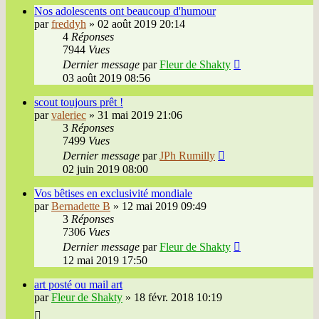
Nos adolescents ont beaucoup d'humour
par
freddyh
»
02 août 2019 20:14
4
Réponses
7944
Vues
Dernier message
par
Fleur de Shakty
03 août 2019 08:56
scout toujours prêt !
par
valeriec
»
31 mai 2019 21:06
3
Réponses
7499
Vues
Dernier message
par
JPh Rumilly
02 juin 2019 08:00
Vos bêtises en exclusivité mondiale
par
Bernadette B
»
12 mai 2019 09:49
3
Réponses
7306
Vues
Dernier message
par
Fleur de Shakty
12 mai 2019 17:50
art posté ou mail art
par
Fleur de Shakty
»
18 févr. 2018 10:19