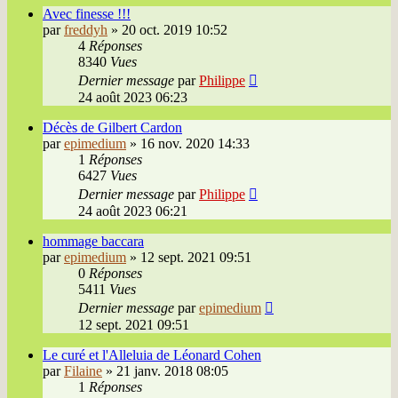
Avec finesse !!!
par
freddyh
»
20 oct. 2019 10:52
4
Réponses
8340
Vues
Dernier message
par
Philippe
24 août 2023 06:23
Décès de Gilbert Cardon
par
epimedium
»
16 nov. 2020 14:33
1
Réponses
6427
Vues
Dernier message
par
Philippe
24 août 2023 06:21
hommage baccara
par
epimedium
»
12 sept. 2021 09:51
0
Réponses
5411
Vues
Dernier message
par
epimedium
12 sept. 2021 09:51
Le curé et l'Alleluia de Léonard Cohen
par
Filaine
»
21 janv. 2018 08:05
1
Réponses