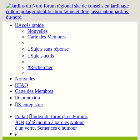
Accès rapide
Nouvelles
Carte des Membres
Sujets sans réponse
Sujets actifs
Rechercher
Nouvelles
FAQ
Carte des Membres
Connexion
S’enregistrer
Portail
Index du forum
Les Forums
JDN
Côté moulin à paroles
Autour
d'un verre.
Semences d'humour
Rechercher