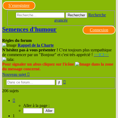
S’enregistrer
Recherche
Rechercher
avancée
Semences d'humour
Connexion
Règles du forum
Rappel de la Charte
N'hésitez pas à vous présenter !
C'est toujours plus sympathique
de commencer par un "Bonjour" et c'est très apprécié !
>>ICI<<
Pour signaler un abus cliquez sur l'icône
dans la zone
du message concerné.
Nouveau sujet
Recherche
Rechercher
avancée
206 sujets
Page
1
Aller à la page :
sur
11
1