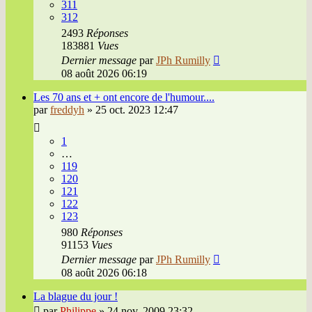
311
312
2493
Réponses
183881
Vues
Dernier message
par
JPh Rumilly
08 août 2026 06:19
Les 70 ans et + ont encore de l'humour....
par
freddyh
»
25 oct. 2023 12:47
1
…
119
120
121
122
123
980
Réponses
91153
Vues
Dernier message
par
JPh Rumilly
08 août 2026 06:18
La blague du jour !
par
Philippe
»
24 nov. 2009 23:32