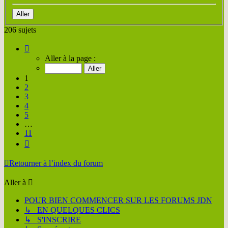
206 sujets
Page
1
Aller à la page :
sur
11
1
2
3
4
5
…
11
Suivante
Retourner à l’index du forum
Aller à
POUR BIEN COMMENCER SUR LES FORUMS JDN
↳ EN QUELQUES CLICS
↳ S'INSCRIRE