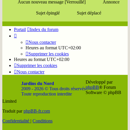
Aucun nouveau message [Verrouillé]
Annonce
Sujet épinglé
Sujet déplacé
Portail
Index du forum
Nous contacter
Heures au format
UTC+02:00
Supprimer les cookies
Heures au format
UTC+02:00
Supprimer les cookies
Nous contacter
Développé par
Jardins du Nord
phpBB
® Forum
2009 - 2026 © Tous droits réservés
Software © phpBB
Toute reproduction interdite
Limited
Soutenir
Facebook
Twitter
YouTube
Conta
Traduit par
phpBB-fr.com
JDN
JDN
JDN
JDN
JDN
Confidentialité
|
Conditions