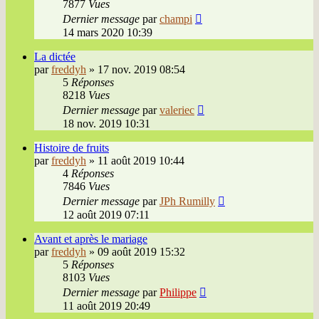
7877
Vues
Dernier message
par
champi
14 mars 2020 10:39
La dictée
par
freddyh
»
17 nov. 2019 08:54
5
Réponses
8218
Vues
Dernier message
par
valeriec
18 nov. 2019 10:31
Histoire de fruits
par
freddyh
»
11 août 2019 10:44
4
Réponses
7846
Vues
Dernier message
par
JPh Rumilly
12 août 2019 07:11
Avant et après le mariage
par
freddyh
»
09 août 2019 15:32
5
Réponses
8103
Vues
Dernier message
par
Philippe
11 août 2019 20:49