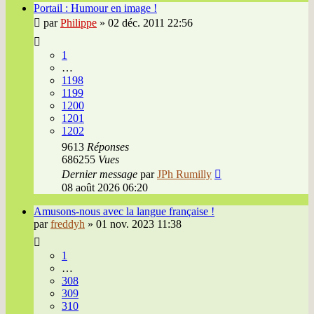
Portail : Humour en image !
par
Philippe
»
02 déc. 2011 22:56
1
…
1198
1199
1200
1201
1202
9613
Réponses
686255
Vues
Dernier message
par
JPh Rumilly
08 août 2026 06:20
Amusons-nous avec la langue française !
par
freddyh
»
01 nov. 2023 11:38
1
…
308
309
310