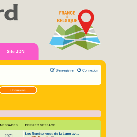
Site JDN
S’enregistrer
Connexion
Connexion
MESSAGES
DERNIER MESSAGE
D
Les Rendez-vous de la Lune av…
M
2971