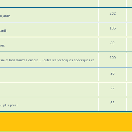
u
S
262
j
u jardin.
u
e
S
185
j
t
ardin.
u
e
s
S
80
j
t
ier.
u
e
s
S
609
j
t
nsaï et bien d'autres encore... Toutes les techniques spécifiques et
u
e
s
j
S
20
t
e
u
s
S
22
t
j
u
s
e
S
53
j
t
u plus près !
u
e
s
j
t
e
s