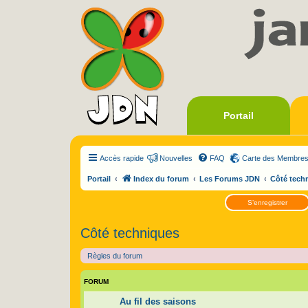
Portail
Accès rapide
Nouvelles
FAQ
Carte des Membre
Portail
Index du forum
Les Forums JDN
Côté tech
S’enregistrer
Côté techniques
Règles du forum
FORUM
Au fil des saisons