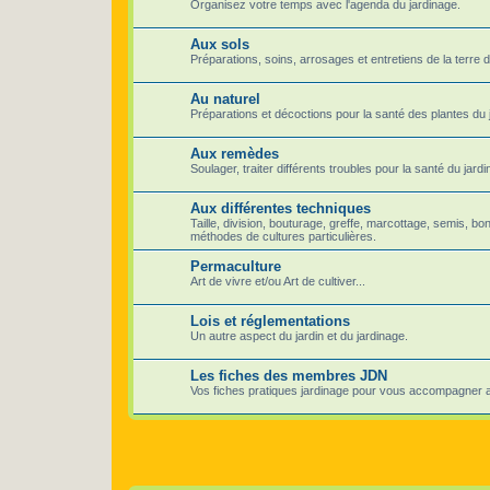
Organisez votre temps avec l'agenda du jardinage.
Aux sols
Préparations, soins, arrosages et entretiens de la terre d
Au naturel
Préparations et décoctions pour la santé des plantes du j
Aux remèdes
Soulager, traiter différents troubles pour la santé du jardin
Aux différentes techniques
Taille, division, bouturage, greffe, marcottage, semis, bo
méthodes de cultures particulières.
Permaculture
Art de vivre et/ou Art de cultiver...
Lois et réglementations
Un autre aspect du jardin et du jardinage.
Les fiches des membres JDN
Vos fiches pratiques jardinage pour vous accompagner a