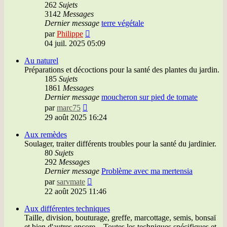
262
Sujets
3142
Messages
Dernier message
terre végétale
Voir
par
Philippe
le
04 juil. 2025 05:09
dernier
message
Au naturel
Préparations et décoctions pour la santé des plantes du jardin.
185
Sujets
1861
Messages
Dernier message
moucheron sur pied de tomate
Voir
par
marc75
le
29 août 2025 16:24
dernier
message
Aux remèdes
Soulager, traiter différents troubles pour la santé du jardinier.
80
Sujets
292
Messages
Dernier message
Problème avec ma mertensia
Voir
par
sarvmate
le
22 août 2025 11:46
dernier
message
Aux différentes techniques
Taille, division, bouturage, greffe, marcottage, semis, bonsaï
et bien d'autres encore... Toutes les techniques spécifiques et