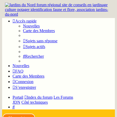
Accès rapide
Nouvelles
Carte des Membres
Sujets sans réponse
Sujets actifs
Rechercher
Nouvelles
FAQ
Carte des Membres
Connexion
S’enregistrer
Portail
Index du forum
Les Forums
JDN
Côté techniques
Rechercher