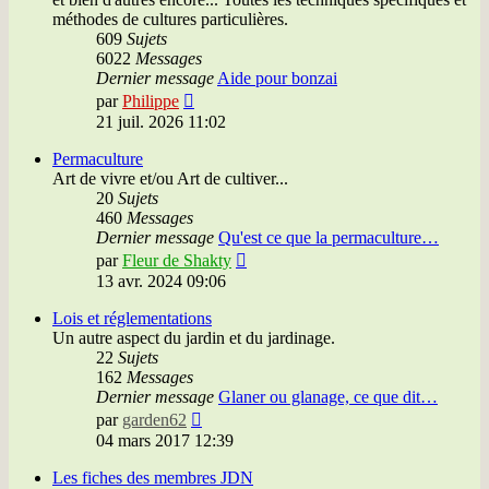
méthodes de cultures particulières.
609
Sujets
6022
Messages
Dernier message
Aide pour bonzai
Voir
par
Philippe
le
21 juil. 2026 11:02
dernier
message
Permaculture
Art de vivre et/ou Art de cultiver...
20
Sujets
460
Messages
Dernier message
Qu'est ce que la permaculture…
Voir
par
Fleur de Shakty
le
13 avr. 2024 09:06
dernier
message
Lois et réglementations
Un autre aspect du jardin et du jardinage.
22
Sujets
162
Messages
Dernier message
Glaner ou glanage, ce que dit…
Voir
par
garden62
le
04 mars 2017 12:39
dernier
message
Les fiches des membres JDN