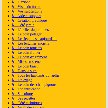
↳ Dazibao
↳ Visite du forum
↳ Vos suggestions
↳ Aide et support
↳ Création graphique
↳ Côté jardin
↳ L'atelier du jardinier.
↳ Le coin potager
↳ Les légumes d'aujourd'hui
↳ Les légumes anciens
↳ Le coin tomates
↳ Le coin fruitier
↳ Le coin d'agrément
↳ Mises en scène
↳ Le coin bassin
↳ Dans la serre
↳ Tous les habitants du jardin
↳ L'élevage
↳ Le coin des champignons
↳ L'identification
↳ Sa culture
↳ Ses recettes
↳ Côté techniques
↳ Au fil des saisons