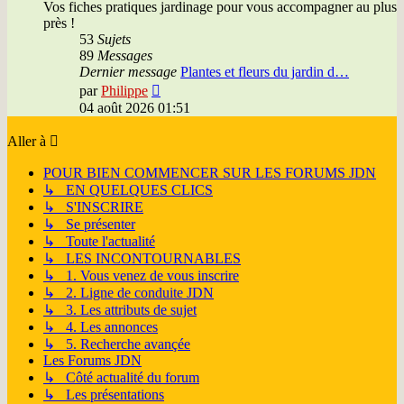
Vos fiches pratiques jardinage pour vous accompagner au plus
près !
53
Sujets
89
Messages
Dernier message
Plantes et fleurs du jardin d…
Voir
par
Philippe
le
04 août 2026 01:51
dernier
message
Aller à
POUR BIEN COMMENCER SUR LES FORUMS JDN
↳ EN QUELQUES CLICS
↳ S'INSCRIRE
↳ Se présenter
↳ Toute l'actualité
↳ LES INCONTOURNABLES
↳ 1. Vous venez de vous inscrire
↳ 2. Ligne de conduite JDN
↳ 3. Les attributs de sujet
↳ 4. Les annonces
↳ 5. Recherche avançée
Les Forums JDN
↳ Côté actualité du forum
↳ Les présentations