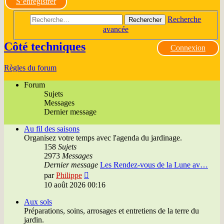
S’enregistrer
Recherche
Rechercher
avancée
Côté techniques
Connexion
Règles du forum
Forum
Sujets
Messages
Dernier message
Au fil des saisons
Organisez votre temps avec l'agenda du jardinage.
158
Sujets
2973
Messages
Dernier message
Les Rendez-vous de la Lune av…
Voir
par
Philippe
le
10 août 2026 00:16
dernier
message
Aux sols
Préparations, soins, arrosages et entretiens de la terre du
jardin.