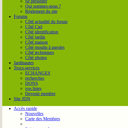
Se présenter
Qui sommes-nous ?
Règlement du site
Forums
Côté actualité du forum
Côté Ciel
Côté identification
Côté jardin
Côté maison
Côté moulin à paroles
Côté techniques
Côté photos
Jardinautes
Trocs-services
ECHANGES
recherches
DONS
vos listes
Devenir membre
Site JDN
Accès rapide
Nouvelles
Carte des Membres