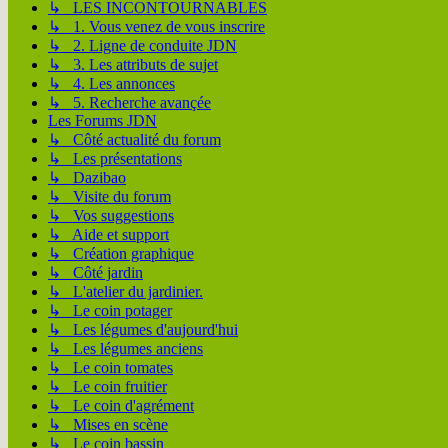
↳ LES INCONTOURNABLES
↳ 1. Vous venez de vous inscrire
↳ 2. Ligne de conduite JDN
↳ 3. Les attributs de sujet
↳ 4. Les annonces
↳ 5. Recherche avançée
Les Forums JDN
↳ Côté actualité du forum
↳ Les présentations
↳ Dazibao
↳ Visite du forum
↳ Vos suggestions
↳ Aide et support
↳ Création graphique
↳ Côté jardin
↳ L'atelier du jardinier.
↳ Le coin potager
↳ Les légumes d'aujourd'hui
↳ Les légumes anciens
↳ Le coin tomates
↳ Le coin fruitier
↳ Le coin d'agrément
↳ Mises en scène
↳ Le coin bassin