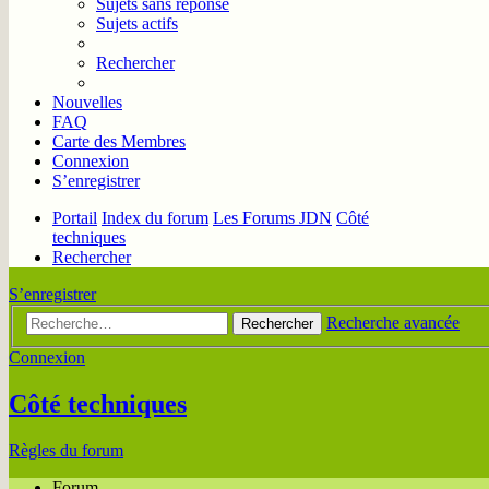
Sujets sans réponse
Sujets actifs
Rechercher
Nouvelles
FAQ
Carte des Membres
Connexion
S’enregistrer
Portail
Index du forum
Les Forums JDN
Côté
techniques
Rechercher
S’enregistrer
Recherche avancée
Rechercher
Connexion
Côté techniques
Règles du forum
Forum