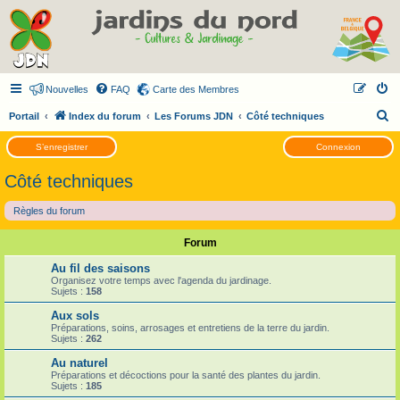
Nouvelles
FAQ
Carte des Membres
R
Portail
Index du forum
Les Forums JDN
Côté techniques
e
S’enregistrer
Connexion
c
Côté techniques
h
e
Règles du forum
r
Forum
c
h
Au fil des saisons
Organisez votre temps avec l'agenda du jardinage.
e
Sujets :
158
r
Aux sols
Préparations, soins, arrosages et entretiens de la terre du jardin.
Sujets :
262
Au naturel
Préparations et décoctions pour la santé des plantes du jardin.
Sujets :
185