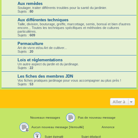
Aux remèdes
Soulager, traiter différents troubles pour la santé du jardinier.
Sujets :
80
Aux différentes techniques
Taille, division, bouturage, greffe, marcottage, semis, bonsaï et bien d'autres
encore... Toutes les techniques spécifiques et méthodes de cultures
particulières.
Sujets :
609
Permaculture
Art de vivre et/ou Art de cultiver...
Sujets :
20
Lois et réglementations
Un autre aspect du jardin et du jardinage.
Sujets :
22
Les fiches des membres JDN
Vos fiches pratiques jardinage pour vous accompagner au plus près !
Sujets :
53
Aller à
Nouveaux messages
Pas de nouveau message
Aucun nouveau message [Verrouillé]
Annonce
Sujet épinglé
Sujet déplacé