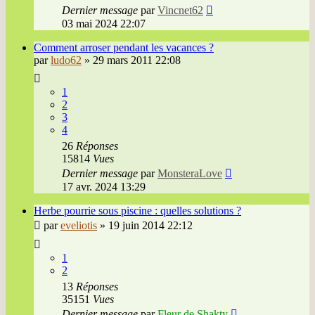
Dernier message
par
Vincnet62
03 mai 2024 22:07
Comment arroser pendant les vacances ?
par
ludo62
»
29 mars 2011 22:08
1
2
3
4
26
Réponses
15814
Vues
Dernier message
par
MonsteraLove
17 avr. 2024 13:29
Herbe pourrie sous piscine : quelles solutions ?
par
eveliotis
»
19 juin 2014 22:12
1
2
13
Réponses
35151
Vues
Dernier message
par
Fleur de Shakty