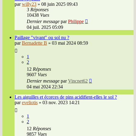
par
willy23
»
08 juin 2025 09:43
3
Réponses
10438
Vues
Dernier message
par
Philippe
04 juil. 2025 05:09
Paillage "vivant" ou sol nu ?
par
Bernadette B
»
03 mai 2024 08:59
1
2
12
Réponses
9607
Vues
Dernier message
par
Vincnet62
04 mai 2024 22:34
Les aiguilles et écorces de pins acidifient-elles le sol ?
par
eveliotis
»
03 nov. 2023 14:21
1
2
12
Réponses
9857
Vues