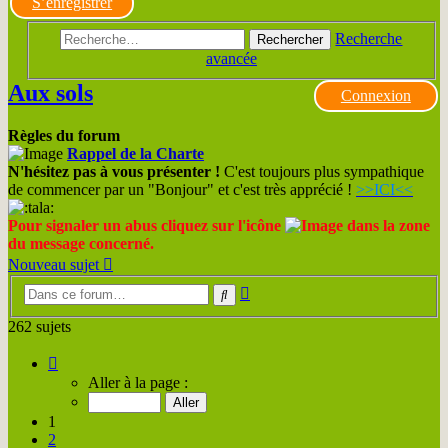
S’enregistrer
Recherche
Rechercher
avancée
Aux sols
Connexion
Règles du forum
Rappel de la Charte
N'hésitez pas à vous présenter !
C'est toujours plus sympathique
de commencer par un "Bonjour" et c'est très apprécié !
>>ICI<<
Pour signaler un abus cliquez sur l'icône
dans la zone
du message concerné.
Nouveau sujet
Recherche
Rechercher
avancée
262 sujets
Page
1
Aller à la page :
sur
14
1
2