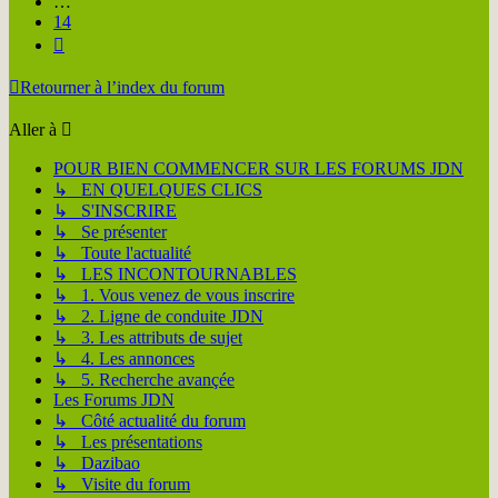
…
14
Suivante
Retourner à l’index du forum
Aller à
POUR BIEN COMMENCER SUR LES FORUMS JDN
↳ EN QUELQUES CLICS
↳ S'INSCRIRE
↳ Se présenter
↳ Toute l'actualité
↳ LES INCONTOURNABLES
↳ 1. Vous venez de vous inscrire
↳ 2. Ligne de conduite JDN
↳ 3. Les attributs de sujet
↳ 4. Les annonces
↳ 5. Recherche avançée
Les Forums JDN
↳ Côté actualité du forum
↳ Les présentations
↳ Dazibao
↳ Visite du forum