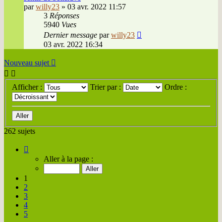
par
willy23
»
03 avr. 2022 11:57
3
Réponses
5940
Vues
Dernier message
par
willy23
03 avr. 2022 16:34
Nouveau sujet
Afficher :
Trier par :
Ordre :
262 sujets
Page
1
Aller à la page :
sur
14
1
2
3
4
5