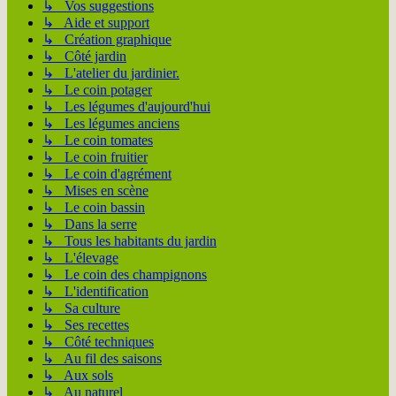
↳ Vos suggestions
↳ Aide et support
↳ Création graphique
↳ Côté jardin
↳ L'atelier du jardinier.
↳ Le coin potager
↳ Les légumes d'aujourd'hui
↳ Les légumes anciens
↳ Le coin tomates
↳ Le coin fruitier
↳ Le coin d'agrément
↳ Mises en scène
↳ Le coin bassin
↳ Dans la serre
↳ Tous les habitants du jardin
↳ L'élevage
↳ Le coin des champignons
↳ L'identification
↳ Sa culture
↳ Ses recettes
↳ Côté techniques
↳ Au fil des saisons
↳ Aux sols
↳ Au naturel