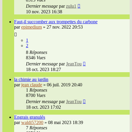
Dernier message
par
zulu1
10 nov. 2023 16:38
Faut-il succomber aux trompettes du carbone
par
epimedium
»
27 nov. 2022 20:53
1
2
8
Réponses
8346
Vues
Dernier message
par
JeanTou
18 oct. 2023 18:27
la chimie au jardin
par
jean claude
»
06 juil. 2019 20:40
1
Réponses
8700
Vues
Dernier message
par
JeanTou
18 oct. 2023 17:02
Engrais granulés
par
waldi57200
»
08 mai 2023 18:39
7
Réponses