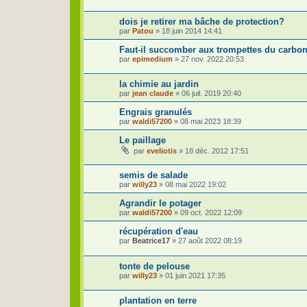
dois je retirer ma bâche de protection?
par
Patou
»
18 juin 2014 14:41
Faut-il succomber aux trompettes du carbo
par
epimedium
»
27 nov. 2022 20:53
la chimie au jardin
par
jean claude
»
06 juil. 2019 20:40
Engrais granulés
par
waldi57200
»
08 mai 2023 18:39
Le paillage
par
eveliotis
»
18 déc. 2012 17:51
semis de salade
par
willy23
»
08 mai 2022 19:02
Agrandir le potager
par
waldi57200
»
09 oct. 2022 12:09
récupération d'eau
par
Beatrice17
»
27 août 2022 08:19
tonte de pelouse
par
willy23
»
01 juin 2021 17:35
plantation en terre