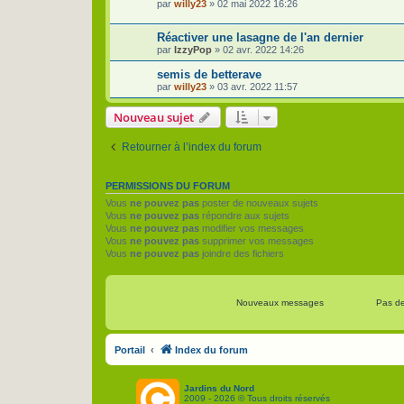
par
willy23
»
02 mai 2022 16:26
Réactiver une lasagne de l'an dernier
par
IzzyPop
»
02 avr. 2022 14:26
semis de betterave
par
willy23
»
03 avr. 2022 11:57
Nouveau sujet
Retourner à l’index du forum
PERMISSIONS DU FORUM
Vous
ne pouvez pas
poster de nouveaux sujets
Vous
ne pouvez pas
répondre aux sujets
Vous
ne pouvez pas
modifier vos messages
Vous
ne pouvez pas
supprimer vos messages
Vous
ne pouvez pas
joindre des fichiers
Nouveaux messages
Pas d
Portail
Index du forum
Jardins du Nord
2009 - 2026 © Tous droits réservés