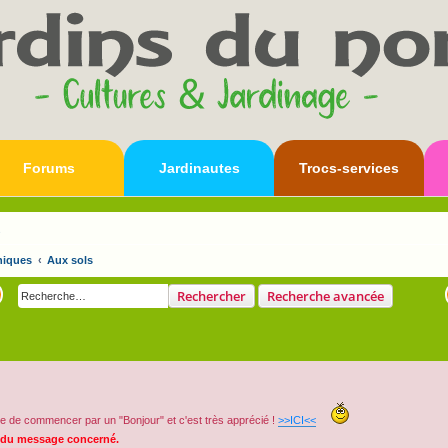
Forums
Jardinautes
Trocs-services
s
niques
Aux sols
Rechercher
Recherche avancée
e de commencer par un "Bonjour" et c'est très apprécié !
>>ICI<<
 du message concerné.