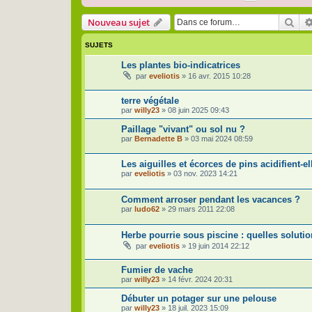
Rec
Nouveau sujet
SUJETS
Les plantes bio-indicatrices
par
eveliotis
»
16 avr. 2015 10:28
terre végétale
par
willy23
»
08 juin 2025 09:43
Paillage "vivant" ou sol nu ?
par
Bernadette B
»
03 mai 2024 08:59
Les aiguilles et écorces de pins acidifient-el
par
eveliotis
»
03 nov. 2023 14:21
Comment arroser pendant les vacances ?
par
ludo62
»
29 mars 2011 22:08
Herbe pourrie sous piscine : quelles soluti
par
eveliotis
»
19 juin 2014 22:12
Fumier de vache
par
willy23
»
14 févr. 2024 20:31
Débuter un potager sur une pelouse
par
willy23
»
18 juil. 2023 15:09