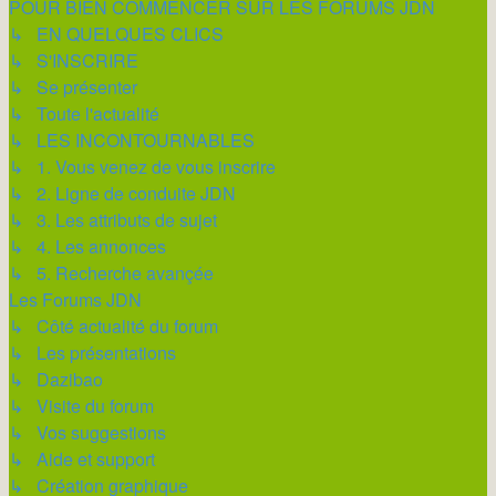
POUR BIEN COMMENCER SUR LES FORUMS JDN
↳ EN QUELQUES CLICS
↳ S'INSCRIRE
↳ Se présenter
↳ Toute l'actualité
↳ LES INCONTOURNABLES
↳ 1. Vous venez de vous inscrire
↳ 2. Ligne de conduite JDN
↳ 3. Les attributs de sujet
↳ 4. Les annonces
↳ 5. Recherche avançée
Les Forums JDN
↳ Côté actualité du forum
↳ Les présentations
↳ Dazibao
↳ Visite du forum
↳ Vos suggestions
↳ Aide et support
↳ Création graphique