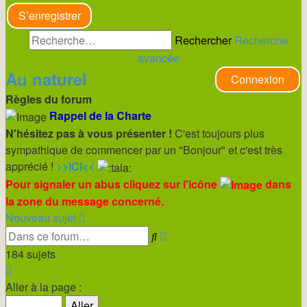
S’enregistrer
Rechercher
Recherche
avancée
Au naturel
Connexion
Règles du forum
Rappel de la Charte
N'hésitez pas à vous présenter !
C'est toujours plus
sympathique de commencer par un "Bonjour" et c'est très
apprécié !
>>ICI<<
Pour signaler un abus cliquez sur l'icône
dans
la zone du message concerné.
Nouveau sujet
Recherche
Rechercher
avancée
184 sujets
Page
1
Aller à la page :
sur