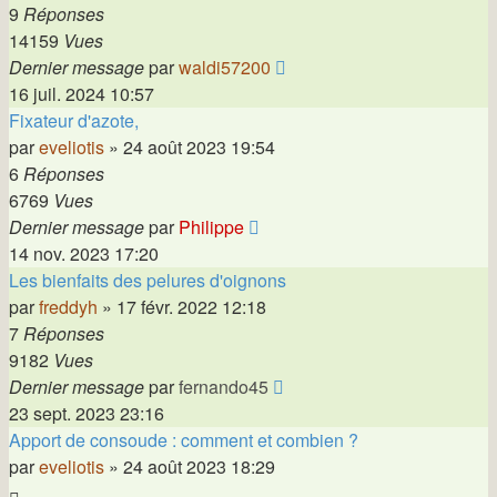
9
Réponses
14159
Vues
Dernier message
par
waldi57200
16 juil. 2024 10:57
Fixateur d'azote,
par
eveliotis
»
24 août 2023 19:54
6
Réponses
6769
Vues
Dernier message
par
Philippe
14 nov. 2023 17:20
Les bienfaits des pelures d'oignons
par
freddyh
»
17 févr. 2022 12:18
7
Réponses
9182
Vues
Dernier message
par
fernando45
23 sept. 2023 23:16
Apport de consoude : comment et combien ?
par
eveliotis
»
24 août 2023 18:29