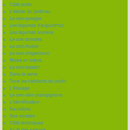
↳ Côté jardin
↳ L'atelier du jardinier.
↳ Le coin potager
↳ Les légumes d'aujourd'hui
↳ Les légumes anciens
↳ Le coin tomates
↳ Le coin fruitier
↳ Le coin d'agrément
↳ Mises en scène
↳ Le coin bassin
↳ Dans la serre
↳ Tous les habitants du jardin
↳ L'élevage
↳ Le coin des champignons
↳ L'identification
↳ Sa culture
↳ Ses recettes
↳ Côté techniques
↳ Au fil des saisons