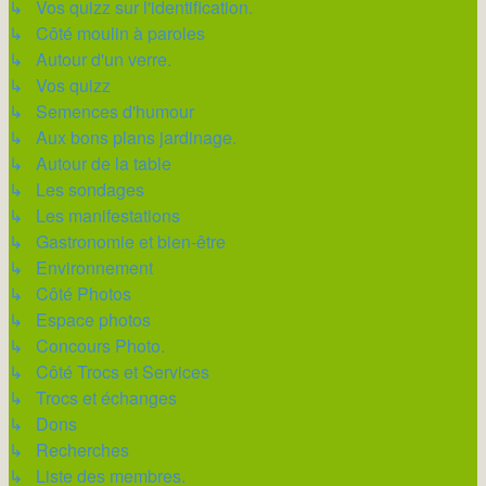
↳ Vos quizz sur l'identification.
↳ Côté moulin à paroles
↳ Autour d'un verre.
↳ Vos quizz
↳ Semences d'humour
↳ Aux bons plans jardinage.
↳ Autour de la table
↳ Les sondages
↳ Les manifestations
↳ Gastronomie et bien-être
↳ Environnement
↳ Côté Photos
↳ Espace photos
↳ Concours Photo.
↳ Côté Trocs et Services
↳ Trocs et échanges
↳ Dons
↳ Recherches
↳ Liste des membres.