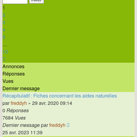
10
1
2
3
4
5
…
10
Suivante
Annonces
Réponses
Vues
Dernier message
Récapitulatif : Fiches concernant les aides naturelles
par
freddyh
»
29 avr. 2020 09:14
0
Réponses
7684
Vues
Dernier message
par
freddyh
25 avr. 2023 11:39