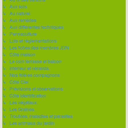
↳ Aux sols
↳ Au naturel
↳ Aux remèdes
↳ Aux différentes techniques
↳ Permaculture
↳ Lois et réglementations
↳ Les fiches des membres JDN
↳ Côté maison
↳ Le coin terrasse et balcon
↳ Intérieur et véranda.
↳ Nos fidèles compagnons
↳ Côté Ciel
↳ Prévisions et observations
↳ Côté identification
↳ Les végétaux.
↳ Les Graines.
↳ Troubles, maladies et parasites
↳ Les animaux du jardin