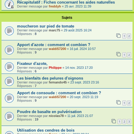
Récapitulatif : Fiches concernant les aides naturelles
Dernier message par
freddyh
«
25 avr. 2023 11:39
Sujets
moucheron sur pied de tomate
Dernier message par
marc75
«
29 août 2025 16:24
Réponses :
8
1
2
Apport d'azote : comment et combien ?
Dernier message par
waldi57200
«
16 juil. 2024 10:57
Réponses :
9
1
2
Fixateur d'azote,
Dernier message par
Philippe
«
14 nov. 2023 17:20
Réponses :
6
Les bienfaits des pelures d'oignons
Dernier message par
fernando45
«
23 sept. 2023 23:16
Réponses :
7
Apport de consoude : comment et combien ?
Dernier message par
waldi57200
«
20 sept. 2023 11:19
Réponses :
9
1
2
Poudre de basalte en pulvérisation
Dernier message par
nicolas78
«
11 juil. 2023 21:07
Réponses :
19
1
2
3
Utilisation des cendres de bois