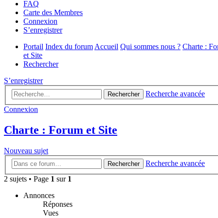
FAQ
Carte des Membres
Connexion
S’enregistrer
Portail
Index du forum
Accueil
Qui sommes nous ?
Charte : F
et Site
Rechercher
S’enregistrer
Recherche avancée
Rechercher
Connexion
Charte : Forum et Site
Nouveau sujet
Recherche avancée
Rechercher
2 sujets • Page
1
sur
1
Annonces
Réponses
Vues