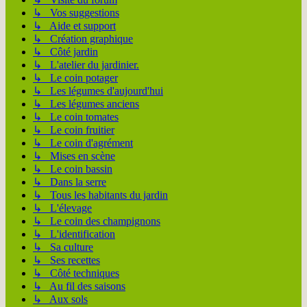
↳ Vos suggestions
↳ Aide et support
↳ Création graphique
↳ Côté jardin
↳ L'atelier du jardinier.
↳ Le coin potager
↳ Les légumes d'aujourd'hui
↳ Les légumes anciens
↳ Le coin tomates
↳ Le coin fruitier
↳ Le coin d'agrément
↳ Mises en scène
↳ Le coin bassin
↳ Dans la serre
↳ Tous les habitants du jardin
↳ L'élevage
↳ Le coin des champignons
↳ L'identification
↳ Sa culture
↳ Ses recettes
↳ Côté techniques
↳ Au fil des saisons
↳ Aux sols