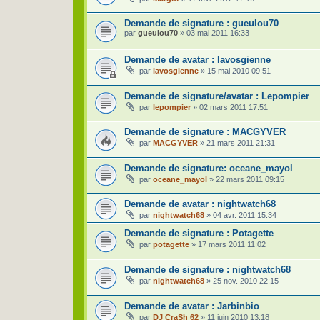
Demande de signature : gueulou70
par
gueulou70
»
03 mai 2011 16:33
Demande de avatar : lavosgienne
par
lavosgienne
»
15 mai 2010 09:51
Demande de signature/avatar : Lepompier
par
lepompier
»
02 mars 2011 17:51
Demande de signature : MACGYVER
par
MACGYVER
»
21 mars 2011 21:31
Demande de signature: oceane_mayol
par
oceane_mayol
»
22 mars 2011 09:15
Demande de avatar : nightwatch68
par
nightwatch68
»
04 avr. 2011 15:34
Demande de signature : Potagette
par
potagette
»
17 mars 2011 11:02
Demande de signature : nightwatch68
par
nightwatch68
»
25 nov. 2010 22:15
Demande de avatar : Jarbinbio
par
DJ CraSh 62
»
11 juin 2010 13:18