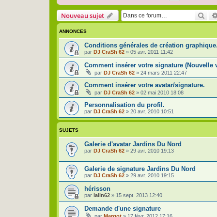
Rec
Nouveau sujet
ANNONCES
Conditions générales de création graphique
par
DJ CraSh 62
»
05 avr. 2011 11:42
Comment insérer votre signature (Nouvelle 
par
DJ CraSh 62
»
24 mars 2011 22:47
Comment insérer votre avatar/signature.
par
DJ CraSh 62
»
02 mai 2010 18:08
Personnalisation du profil.
par
DJ CraSh 62
»
20 avr. 2010 10:51
SUJETS
Galerie d'avatar Jardins Du Nord
par
DJ CraSh 62
»
29 avr. 2010 19:13
Galerie de signature Jardins Du Nord
par
DJ CraSh 62
»
29 avr. 2010 19:15
hérisson
par
lalin62
»
15 sept. 2013 12:40
Demande d'une signature
par
Margot
»
17 févr. 2012 17:16