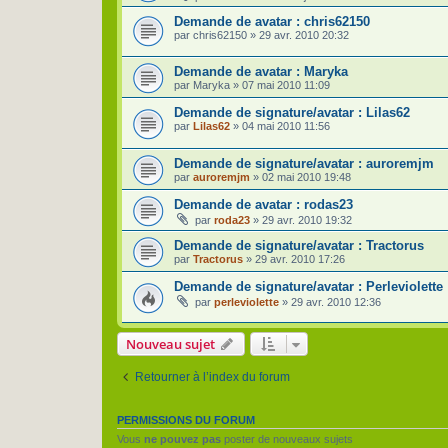
Demande de avatar : chris62150
par
chris62150
»
29 avr. 2010 20:32
Demande de avatar : Maryka
par
Maryka
»
07 mai 2010 11:09
Demande de signature/avatar : Lilas62
par
Lilas62
»
04 mai 2010 11:56
Demande de signature/avatar : auroremjm
par
auroremjm
»
02 mai 2010 19:48
Demande de avatar : rodas23
par
roda23
»
29 avr. 2010 19:32
Demande de signature/avatar : Tractorus
par
Tractorus
»
29 avr. 2010 17:26
Demande de signature/avatar : Perleviolette
par
perleviolette
»
29 avr. 2010 12:36
Nouveau sujet
Retourner à l’index du forum
PERMISSIONS DU FORUM
Vous
ne pouvez pas
poster de nouveaux sujets