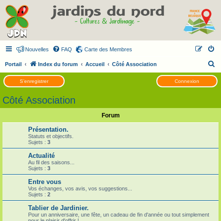
Nouvelles
FAQ
Carte des Membres
R
Portail
Index du forum
Accueil
Côté Association
e
S’enregistrer
Connexion
c
Côté Association
h
e
Forum
r
Présentation.
c
Statuts et objectifs.
Sujets :
3
h
Actualité
e
Au fil des saisons...
Sujets :
3
r
Entre vous
Vos échanges, vos avis, vos suggestions...
Sujets :
2
Tablier de Jardinier.
Pour un anniversaire, une fête, un cadeau de fin d'année ou tout simplement
pour le plaisir d'offrir !