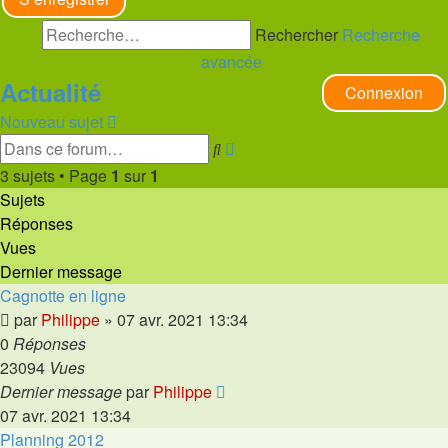
Rechercher
Recherche
avancée
Actualité
Connexion
Nouveau sujet
Recherche
Rechercher
avancée
3 sujets • Page
1
sur
1
Sujets
Réponses
Vues
Dernier message
Cagnotte en ligne
par
Philippe
»
07 avr. 2021 13:34
0
Réponses
23094
Vues
Dernier message
par
Philippe
07 avr. 2021 13:34
Planning 2012