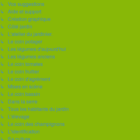
↳ Vos suggestions
↳ Aide et support
↳ Création graphique
↳ Côté jardin
↳ L'atelier du jardinier.
↳ Le coin potager
↳ Les légumes d'aujourd'hui
↳ Les légumes anciens
↳ Le coin tomates
↳ Le coin fruitier
↳ Le coin d'agrément
↳ Mises en scène
↳ Le coin bassin
↳ Dans la serre
↳ Tous les habitants du jardin
↳ L'élevage
↳ Le coin des champignons
↳ L'identification
↳ Sa culture