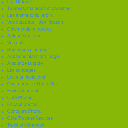
↳ Les Graines.
↳ Troubles, maladies et parasites
↳ Les animaux du jardin
↳ Vos quizz sur l'identification.
↳ Côté moulin à paroles
↳ Autour d'un verre.
↳ Vos quizz
↳ Semences d'humour
↳ Aux bons plans jardinage.
↳ Autour de la table
↳ Les sondages
↳ Les manifestations
↳ Gastronomie et bien-être
↳ Environnement
↳ Côté Photos
↳ Espace photos
↳ Concours Photo.
↳ Côté Trocs et Services
↳ Trocs et échanges