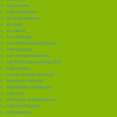
↳ Ses recettes
↳ Côté techniques
↳ Au fil des saisons
↳ Aux sols
↳ Au naturel
↳ Aux remèdes
↳ Aux différentes techniques
↳ Permaculture
↳ Lois et réglementations
↳ Les fiches des membres JDN
↳ Côté maison
↳ Le coin terrasse et balcon
↳ Intérieur et véranda.
↳ Nos fidèles compagnons
↳ Côté Ciel
↳ Prévisions et observations
↳ Côté identification
↳ Les végétaux.