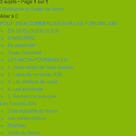
3 sujets • Page
1
sur
1
Retourner à l’index du forum
Aller à
POUR BIEN COMMENCER SUR LES FORUMS JDN
↳ EN QUELQUES CLICS
↳ S'INSCRIRE
↳ Se présenter
↳ Toute l'actualité
↳ LES INCONTOURNABLES
↳ 1. Vous venez de vous inscrire
↳ 2. Ligne de conduite JDN
↳ 3. Les attributs de sujet
↳ 4. Les annonces
↳ 5. Recherche avançée
Les Forums JDN
↳ Côté actualité du forum
↳ Les présentations
↳ Dazibao
↳ Visite du forum