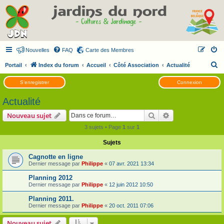
Nouvelles
FAQ
Carte des Membres
R
Portail
Index du forum
Accueil
Côté Association
Actualité
e
S’enregistrer
Connexion
c
Actualité
h
e
Rechercher
Recherche avanc
Nouveau sujet
r
3 sujets • Page
1
sur
1
c
Sujets
h
Cagnotte en ligne
e
Dernier message par
Philippe
«
07 avr. 2021 13:34
r
Planning 2012
Dernier message par
Philippe
«
12 juin 2012 10:50
Planning 2011.
Dernier message par
Philippe
«
20 oct. 2011 07:06
Nouveau sujet