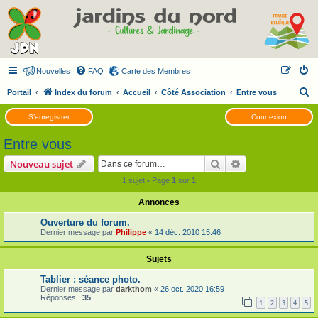
Nouvelles
FAQ
Carte des Membres
R
Portail
Index du forum
Accueil
Côté Association
Entre vous
e
S’enregistrer
Connexion
c
Entre vous
h
e
Rechercher
Recherche avanc
Nouveau sujet
r
1 sujet • Page
1
sur
1
c
Annonces
h
Ouverture du forum.
e
Dernier message par
Philippe
«
14 déc. 2010 15:46
r
Sujets
Tablier : séance photo.
Dernier message par
darkthom
«
26 oct. 2020 16:59
Réponses :
35
1
2
3
4
5