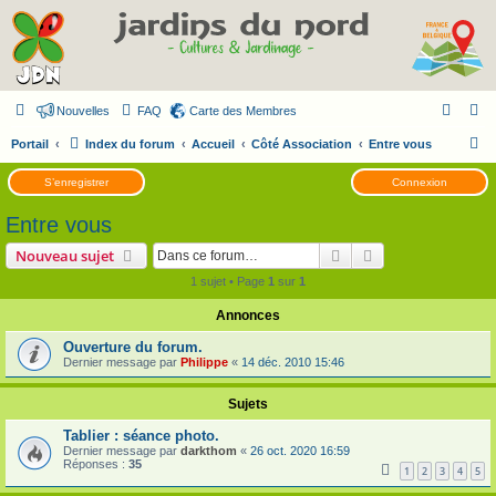
Nouvelles
FAQ
Carte des Membres
R
Portail
Index du forum
Accueil
Côté Association
Entre vous
e
S’enregistrer
Connexion
c
Entre vous
h
e
Rechercher
Recherche avanc
Nouveau sujet
r
1 sujet • Page
1
sur
1
c
Annonces
h
Ouverture du forum.
e
Dernier message par
Philippe
«
14 déc. 2010 15:46
r
Sujets
Tablier : séance photo.
Dernier message par
darkthom
«
26 oct. 2020 16:59
Réponses :
35
1
2
3
4
5