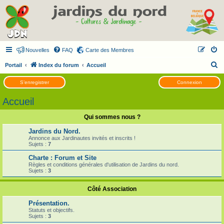
Nouvelles
FAQ
Carte des Membres
R
Portail
Index du forum
Accueil
e
S’enregistrer
Connexion
c
Accueil
h
e
Qui sommes nous ?
r
Jardins du Nord.
c
Annonce aux Jardinautes invités et inscrits !
Sujets :
7
h
Charte : Forum et Site
e
Règles et conditions générales d'utilisation de Jardins du nord.
Sujets :
3
r
Côté Association
Présentation.
Statuts et objectifs.
Sujets :
3