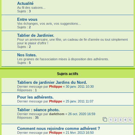
Actualité
Au fil des saisons...
Sujets :
3
Entre vous
Vos échanges, vos avis, vos suggestions...
Sujets :
2
Tablier de Jardinier.
Pour un anniversaire, une fête, un cadeau de fin d'année ou tout simplement
pour le plaisir d'offrir !
Sujets :
2
Nos listes.
Les graines de l'association mises à disposition des adhérents.
Sujets :
5
Sujets actifs
Tabliers de jardinier Jardins du Nord.
Dernier message par
Philippe
«
30 janv. 2011 10:30
Réponses :
1
Pour les adhérents.
Dernier message par
Philippe
«
25 janv. 2011 11:07
Tablier : séance photo.
Dernier message par
darkthom
«
26 oct. 2020 16:59
Réponses :
35
1
2
3
4
5
Comment nous rejoindre comme adhérent ?
Dernier message par
Philippe
«
21 févr. 2013 16:50