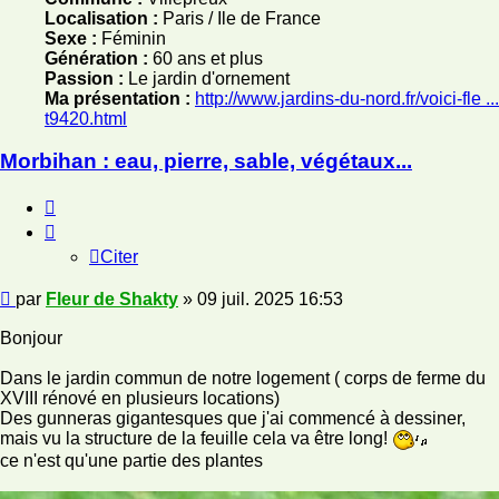
Localisation :
Paris / Ile de France
Sexe :
Féminin
Génération :
60 ans et plus
Passion :
Le jardin d'ornement
Ma présentation :
http://www.jardins-du-nord.fr/voici-fle ...
t9420.html
Morbihan : eau, pierre, sable, végétaux...
Citer
Citer
Message
par
Fleur de Shakty
»
09 juil. 2025 16:53
Bonjour
Dans le jardin commun de notre logement ( corps de ferme du
XVIII rénové en plusieurs locations)
Des gunneras gigantesques que j'ai commencé à dessiner,
mais vu la structure de la feuille cela va être long!
ce n'est qu'une partie des plantes