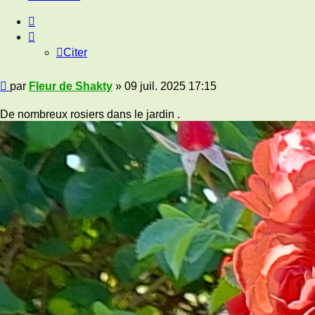
Citer
Citer
Message
par
Fleur de Shakty
»
09 juil. 2025 17:15
De nombreux rosiers dans le jardin .