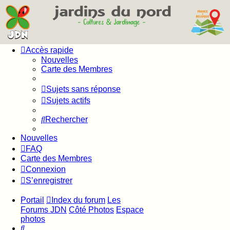
Accès rapide
Nouvelles
Carte des Membres
Sujets sans réponse
Sujets actifs
Rechercher
Nouvelles
FAQ
Carte des Membres
Connexion
S’enregistrer
Portail
Index du forum
Les
Forums JDN
Côté Photos
Espace
photos
Rechercher