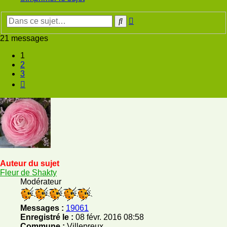
Recherche
Rechercher
avancée
21 messages
1
2
3
Suivante
Auteur du sujet
Fleur de Shakty
Modérateur
Messages :
19061
Enregistré le :
08 févr. 2016 08:58
Commune :
Villepreux