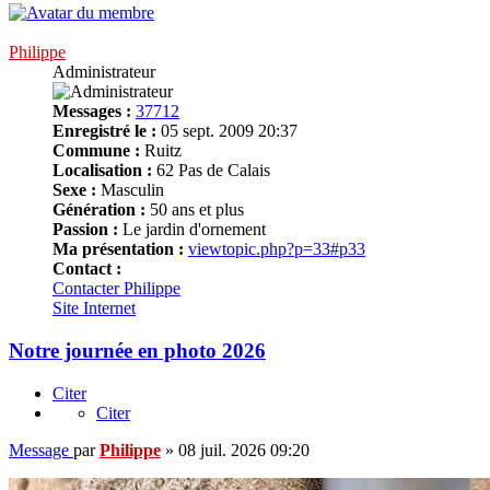
Philippe
Administrateur
Messages :
37712
Enregistré le :
05 sept. 2009 20:37
Commune :
Ruitz
Localisation :
62 Pas de Calais
Sexe :
Masculin
Génération :
50 ans et plus
Passion :
Le jardin d'ornement
Ma présentation :
viewtopic.php?p=33#p33
Contact :
Contacter Philippe
Site Internet
Notre journée en photo 2026
Citer
Citer
Message
par
Philippe
»
08 juil. 2026 09:20