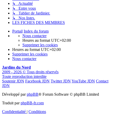
↳ Actualité
↳ Entre vous
↳ Tablier de Jardinier.
↳ Nos listes.
LES FICHES DES MEMBRES
Portail
Index du forum
Nous contacter
Heures au format
UTC+02:00
Supprimer les cookies
Heures au format
UTC+02:00
Supprimer les cookies
Nous contacter
Jardins du Nord
2009 - 2026 © Tous droits réservés
Toute reproduction interdite
Soutenir JDN
Facebook JDN
Twitter JDN
YouTube JDN
Contact
JDN
Développé par
phpBB
® Forum Software © phpBB Limited
Traduit par
phpBB-fr.com
Confidentialité
|
Conditions