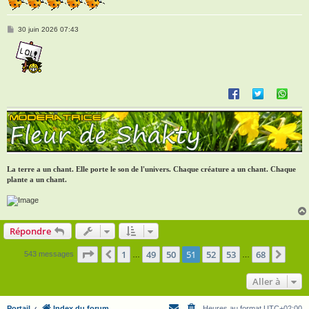
M
30 juin 2026 07:43
e
s
s
a
g
e
La terre a un chant. Elle porte le son de l'univers. Chaque créature a un chant. Chaque
plante a un chant.
Répondre
Page
51
sur
68
1
49
50
51
52
53
68
Précédente
Suiv
543 messages
…
…
Aller à
Portail
Index du forum
Heures au format
UTC+02:00