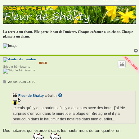
La terre a un chant. Elle porte le son de l'univers. Chaque créature a un chant. Chaque
plante a un chant.
80Eli
Stipule frémissante
M
29 juin 2026 15:39
e
s
s
Fleur de Shakty
a écrit :
a
g
e
je crois qu'il y en a partout où il y a des murs avec des trous, j'ai été
surprise d'en voir dans le muret de la plage en Bretagne et il y a
beaucoup dans le haut mur des notaires dans mon quartier...
Des notaires qui lézardent dans les hauts murs de ton quartier en