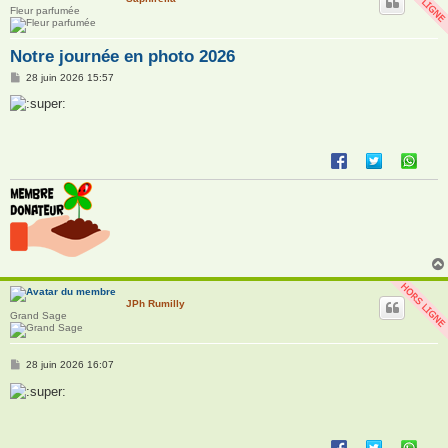
Fleur parfumée
Notre journée en photo 2026
M
28 juin 2026 15:57
e
s
s
a
g
e
JPh Rumilly
Grand Sage
M
28 juin 2026 16:07
e
s
s
a
g
e