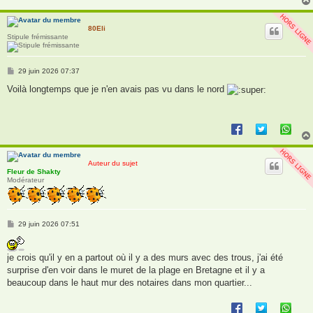
80Eli
Stipule frémissante
M
29 juin 2026 07:37
e
s
Voilà longtemps que je n'en avais pas vu dans le nord
s
a
g
e
Auteur du sujet
Fleur de Shakty
Modérateur
M
29 juin 2026 07:51
e
s
s
je crois qu'il y en a partout où il y a des murs avec des trous, j'ai été
a
g
surprise d'en voir dans le muret de la plage en Bretagne et il y a
e
beaucoup dans le haut mur des notaires dans mon quartier...