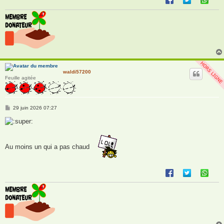
waldi57200
Feuille agitée
M
29 juin 2026 07:27
e
s
s
a
g
e
Au moins un qui a pas chaud