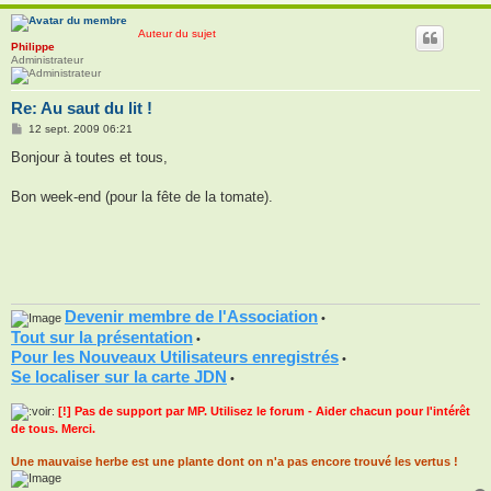
Auteur du sujet
Philippe
Administrateur
Re: Au saut du lit !
M
12 sept. 2009 06:21
e
s
Bonjour à toutes et tous,
s
a
g
Bon week-end (pour la fête de la tomate).
e
Devenir membre de l'Association
•
Tout sur la présentation
•
Pour les Nouveaux Utilisateurs enregistrés
•
Se localiser sur la carte JDN
•
[!] Pas de support par MP. Utilisez le forum - Aider chacun pour l'intérêt
de tous. Merci.
Une mauvaise herbe est une plante dont on n'a pas encore trouvé les vertus !