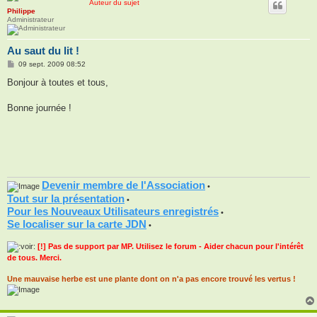
Auteur du sujet
Philippe
Administrateur
Au saut du lit !
M
09 sept. 2009 08:52
e
s
Bonjour à toutes et tous,
s
a
g
Bonne journée !
e
Devenir membre de l'Association
•
Tout sur la présentation
•
Pour les Nouveaux Utilisateurs enregistrés
•
Se localiser sur la carte JDN
•
[!] Pas de support par MP. Utilisez le forum - Aider chacun pour l'intérêt
de tous. Merci.
Une mauvaise herbe est une plante dont on n'a pas encore trouvé les vertus !