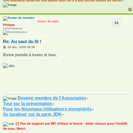
Une mauvaise herbe est une plante dont on n'a pas encore trouvé les vertus !
Auteur du sujet
Philippe
Administrateur
Re: Au saut du lit !
M
04 déc. 2009 06:56
e
s
Bonne journée à toutes et tous,
s
a
g
e
Devenir membre de l'Association
•
Tout sur la présentation
•
Pour les Nouveaux Utilisateurs enregistrés
•
Se localiser sur la carte JDN
•
[!] Pas de support par MP. Utilisez le forum - Aider chacun pour l'intérêt
de tous. Merci.