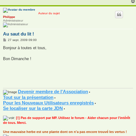
Auteur du sujet
Philippe
Administrateur
Au saut du lit !
M
27 sept. 2009 09:00
e
s
Bonjour à toutes et tous,
s
a
g
Bon Dimanche !
e
Devenir membre de l'Association
•
Tout sur la présentation
•
Pour les Nouveaux Utilisateurs enregistrés
•
Se localiser sur la carte JDN
•
[!] Pas de support par MP. Utilisez le forum - Aider chacun pour l'intérêt
de tous. Merci.
Une mauvaise herbe est une plante dont on n'a pas encore trouvé les vertus !