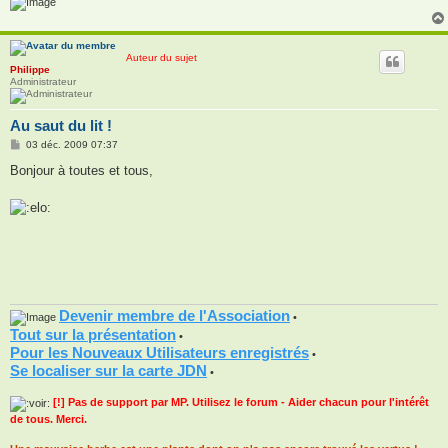
Auteur du sujet
Philippe
Administrateur
Au saut du lit !
M
03 déc. 2009 07:37
e
s
Bonjour à toutes et tous,
s
a
g
e
Devenir membre de l'Association
•
Tout sur la présentation
•
Pour les Nouveaux Utilisateurs enregistrés
•
Se localiser sur la carte JDN
•
[!] Pas de support par MP. Utilisez le forum - Aider chacun pour l'intérêt
de tous. Merci.