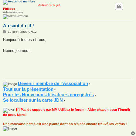
Auteur du sujet
Philippe
Administrateur
Au saut du lit !
M
10 sept. 2009 07:12
e
s
Bonjour à toutes et tous,
s
a
g
Bonne journée !
e
Devenir membre de l'Association
•
Tout sur la présentation
•
Pour les Nouveaux Utilisateurs enregistrés
•
Se localiser sur la carte JDN
•
[!] Pas de support par MP. Utilisez le forum - Aider chacun pour l'intérêt
de tous. Merci.
Une mauvaise herbe est une plante dont on n'a pas encore trouvé les vertus !