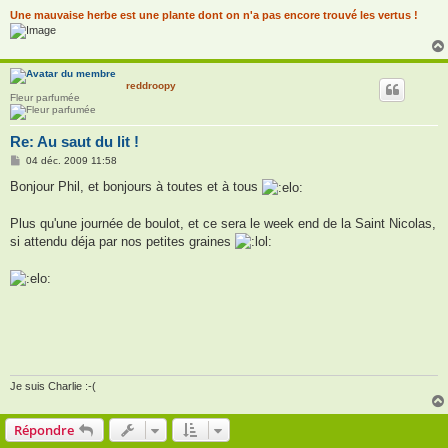
Une mauvaise herbe est une plante dont on n'a pas encore trouvé les vertus !
reddroopy
Fleur parfumée
Re: Au saut du lit !
M
04 déc. 2009 11:58
e
s
Bonjour Phil, et bonjours à toutes et à tous
s
a
g
Plus qu'une journée de boulot, et ce sera le week end de la Saint Nicolas,
e
si attendu déja par nos petites graines
Je suis Charlie :-(
Répondre