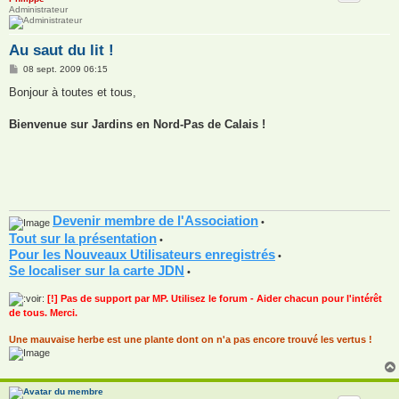
Administrateur
Au saut du lit !
M
08 sept. 2009 06:15
e
s
Bonjour à toutes et tous,
s
a
g
Bienvenue sur Jardins en Nord-Pas de Calais !
e
Devenir membre de l'Association
•
Tout sur la présentation
•
Pour les Nouveaux Utilisateurs enregistrés
•
Se localiser sur la carte JDN
•
[!] Pas de support par MP. Utilisez le forum - Aider chacun pour l'intérêt
de tous. Merci.
Une mauvaise herbe est une plante dont on n'a pas encore trouvé les vertus !