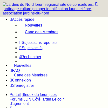
Accès rapide
Nouvelles
Carte des Membres
Sujets sans réponse
Sujets actifs
Rechercher
Nouvelles
FAQ
Carte des Membres
Connexion
S’enregistrer
Portail
Index du forum
Les
Forums JDN
Côté jardin
Le coin
d'agrément
Rechercher