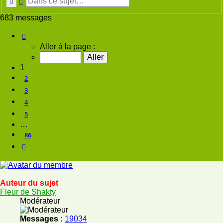
Rechercher
Recherche avancée
683 messages
Page
1
sur
86
Aller à la page :
1
2
3
4
5
…
86
Suivante
Auteur du sujet
Fleur de Shakty
Modérateur
Messages :
19034