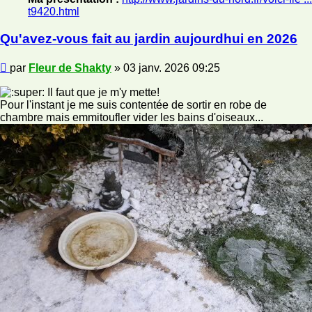
t9420.html
Qu'avez-vous fait au jardin aujourdhui en 2026
Message
par
Fleur de Shakty
»
03 janv. 2026 09:25
Il faut que je m'y mette!
Pour l'instant je me suis contentée de sortir en robe de
chambre mais emmitoufler vider les bains d'oiseaux...