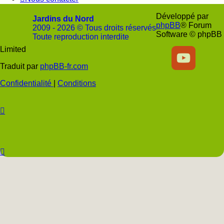
Développé par
Jardins du Nord
phpBB
® Forum
2009 - 2026 © Tous droits réservés
Software © phpBB
Toute reproduction interdite
Limited
Soutenir
Facebook
Twitter
YouTube
Con
Traduit par
phpBB-fr.com
JDN
JDN
JDN
JDN
JD
Confidentialité
|
Conditions