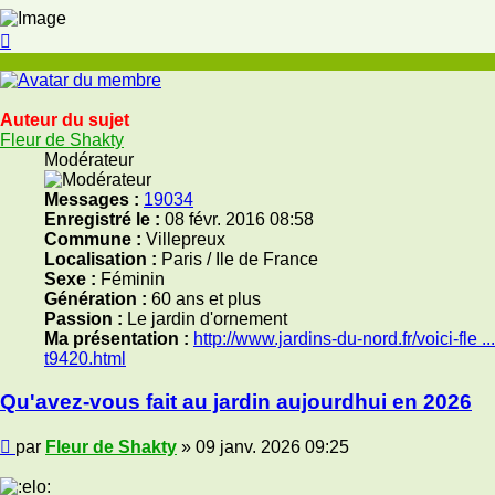
Haut
Auteur du sujet
Fleur de Shakty
Modérateur
Messages :
19034
Enregistré le :
08 févr. 2016 08:58
Commune :
Villepreux
Localisation :
Paris / Ile de France
Sexe :
Féminin
Génération :
60 ans et plus
Passion :
Le jardin d'ornement
Ma présentation :
http://www.jardins-du-nord.fr/voici-fle ...
t9420.html
Qu'avez-vous fait au jardin aujourdhui en 2026
Message
par
Fleur de Shakty
»
09 janv. 2026 09:25