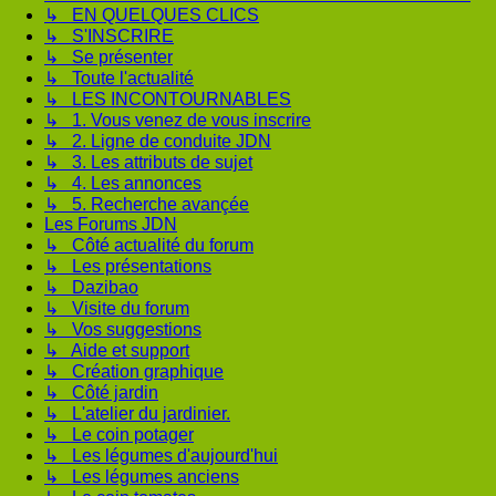
↳ EN QUELQUES CLICS
↳ S'INSCRIRE
↳ Se présenter
↳ Toute l'actualité
↳ LES INCONTOURNABLES
↳ 1. Vous venez de vous inscrire
↳ 2. Ligne de conduite JDN
↳ 3. Les attributs de sujet
↳ 4. Les annonces
↳ 5. Recherche avançée
Les Forums JDN
↳ Côté actualité du forum
↳ Les présentations
↳ Dazibao
↳ Visite du forum
↳ Vos suggestions
↳ Aide et support
↳ Création graphique
↳ Côté jardin
↳ L'atelier du jardinier.
↳ Le coin potager
↳ Les légumes d'aujourd'hui
↳ Les légumes anciens