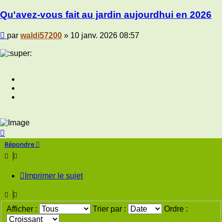
Qu'avez-vous fait au jardin aujourdhui en 2026
Message
par
waldi57200
»
10 janv. 2026 08:57
Haut
Répondre
Imprimer le sujet
Afficher :
Trier par :
Ordre :