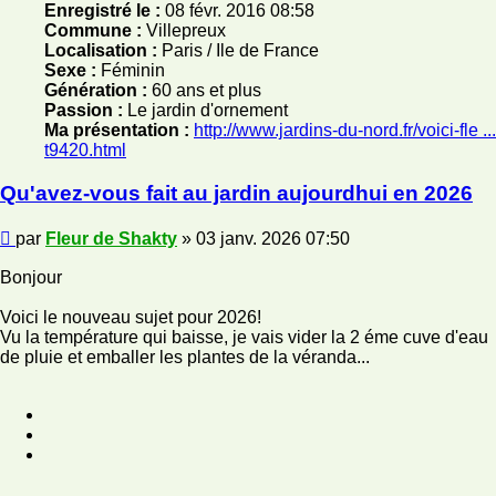
Enregistré le :
08 févr. 2016 08:58
Commune :
Villepreux
Localisation :
Paris / Ile de France
Sexe :
Féminin
Génération :
60 ans et plus
Passion :
Le jardin d'ornement
Ma présentation :
http://www.jardins-du-nord.fr/voici-fle ...
t9420.html
Qu'avez-vous fait au jardin aujourdhui en 2026
Message
par
Fleur de Shakty
»
03 janv. 2026 07:50
Bonjour
Voici le nouveau sujet pour 2026!
Vu la température qui baisse, je vais vider la 2 éme cuve d'eau
de pluie et emballer les plantes de la véranda...