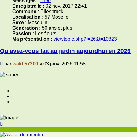
Messages :
5690
Enregistré le :
02 nov. 2017 22:41
Commune :
Bliesbruck
Localisation :
57 Moselle
Sexe :
Masculin
Génération :
50 ans et plus
Passion :
Les fleurs
Ma présentation :
viewtopic.php?f=26&t=10823
Qu'avez-vous fait au jardin aujourdhui en 2026
Message
par
waldi57200
»
03 janv. 2026 11:58
Haut