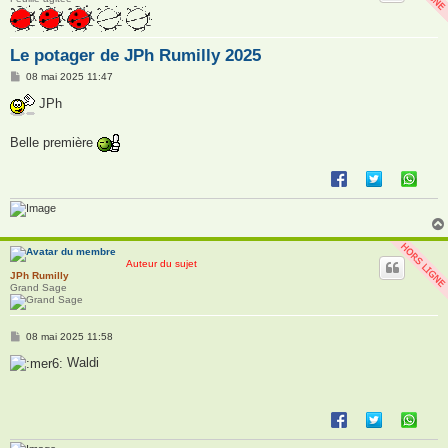
Le potager de JPh Rumilly 2025
M
08 mai 2025 11:47
e
s
JPh
s
a
g
Belle première
e
Auteur du sujet
JPh Rumilly
Grand Sage
M
08 mai 2025 11:58
e
s
Waldi
s
a
g
e