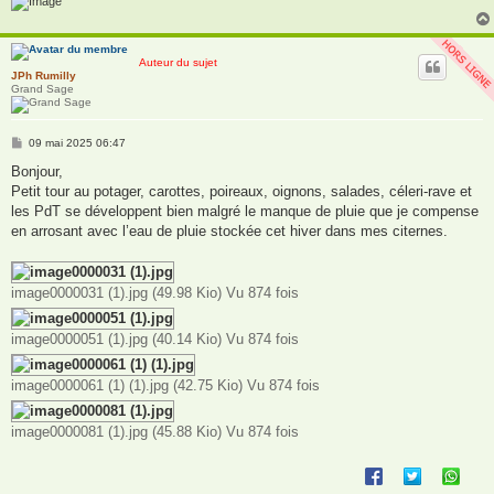
Auteur du sujet
JPh Rumilly
Grand Sage
M
09 mai 2025 06:47
e
s
Bonjour,
s
Petit tour au potager, carottes, poireaux, oignons, salades, céleri-rave et
a
g
les PdT se développent bien malgré le manque de pluie que je compense
e
en arrosant avec l’eau de pluie stockée cet hiver dans mes citernes.
image0000031 (1).jpg (49.98 Kio) Vu 874 fois
image0000051 (1).jpg (40.14 Kio) Vu 874 fois
image0000061 (1) (1).jpg (42.75 Kio) Vu 874 fois
image0000081 (1).jpg (45.88 Kio) Vu 874 fois