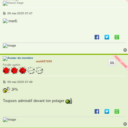
M
09 mai 2025 07:47
e
s
s
a
g
e
waldi57200
Feuille agitée
M
09 mai 2025 07:49
e
s
JPh
s
a
g
Toujours admiratif devant ton potager
e