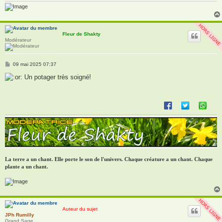
Fleur de Shakty
Modérateur
M
09 mai 2025 07:37
e
s
Un potager très soigné!
s
a
g
e
La terre a un chant. Elle porte le son de l'univers. Chaque créature a un chant. Chaque
plante a un chant.
Auteur du sujet
JPh Rumilly
Grand Sage