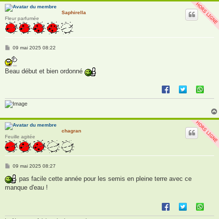
Saphirella
Fleur parfumée
M
09 mai 2025 08:22
e
s
s
Beau début et bien ordonné
a
g
e
chagran
Feuille agitée
M
09 mai 2025 08:27
e
s
pas facile cette année pour les semis en pleine terre avec ce
s
manque d'eau !
a
g
e