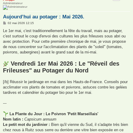
Administrateur
Aujourd’hui au potager : Mai 2026.
M
02 mai 2026 12:15
e
s
Le 1er mai, c'est traditionnellement la fête du travail, mais au potager,
s
c'est surtout le coup d'envoi des cultures les plus frileuses sous abri ou
a
g
avec protection. Pour cette première chronique de mai, je vous propose
e
de nous concentrer sur l'acclimatation des plants de "soleil" (tomates,
poivrons, aubergines) avant le grand saut de la mi-mai.
Vendredi 1er Mai 2026 : Le "Réveil des
Frileuses" au Potager du Nord
[/b] Réussir le jardinage en mai dans les Hauts-de-France. Conseils pour
acclimater vos plants de tomates et poivrons, astuces contre les gelées
tardives et calendrier du potager bio pour le 1er mai.
---
La Plante du Jour : Le Poivron 'Petit Marseillais'
Nom latin :
Capsicum annuum
Le petit mot du jardinier :
Bien qu'il vienne du Sud, il s'adapte très bien
chez nous à Ruitz sous serre ou derrière une vitre bien exposée en ce