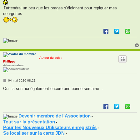
s
s
J'attendrai un peu que les orages s'éloignent pour repiquer mes
a
g
courgettes.
e
Auteur du sujet
Philippe
Administrateur
M
04 mai 2026 08:21
e
s
Oui ils sont ici également encore une bonne semaine…
s
a
g
e
Devenir membre de l'Association
•
Tout sur la présentation
•
Pour les Nouveaux Utilisateurs enregistrés
•
Se localiser sur la carte JDN
•