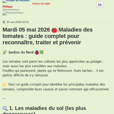
Auteur du sujet
Philippe
Administrateur
M
05 mai 2026 02:01
e
Mardi 05 mai 2026
s
Maladies des
s
a
tomates : guide complet pour
g
e
reconnaître, traiter et prévenir
Jardins du Nord
Les tomates sont parmi les cultures les plus appréciées au potager…
mais aussi les plus sensibles aux maladies.
Feuilles qui jaunissent, plants qui se flétrissent, fruits tachés… il est
parfois difficile de s’y retrouver.
Voici un guide complet pour identifier les principales maladies des
tomates, comprendre leurs causes et savoir comment agir efficacement.
---
1. Les maladies du sol (les plus
dangereuses)