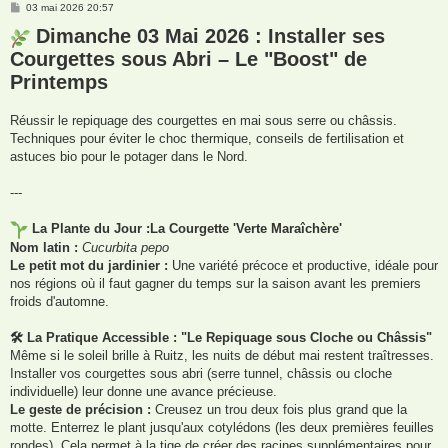
M
03 mai 2026 20:57
e
s
Dimanche 03 Mai 2026 : Installer ses
s
Courgettes sous Abri – Le "Boost" de
a
g
Printemps
e
Réussir le repiquage des courgettes en mai sous serre ou châssis.
Techniques pour éviter le choc thermique, conseils de fertilisation et
astuces bio pour le potager dans le Nord.
---
La Plante du Jour :La Courgette 'Verte Maraîchère'
Nom latin :
Cucurbita pepo
Le petit mot du jardinier :
Une variété précoce et productive, idéale pour
nos régions où il faut gagner du temps sur la saison avant les premiers
froids d'automne.
🛠 La Pratique Accessible : "Le Repiquage sous Cloche ou Châssis"
Même si le soleil brille à Ruitz, les nuits de début mai restent traîtresses.
Installer vos courgettes sous abri (serre tunnel, châssis ou cloche
individuelle) leur donne une avance précieuse.
Le geste de précision :
Creusez un trou deux fois plus grand que la
motte. Enterrez le plant jusqu'aux cotylédons (les deux premières feuilles
rondes). Cela permet à la tige de créer des racines supplémentaires pour