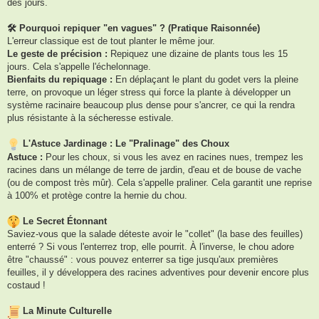
des jours.
🛠 Pourquoi repiquer "en vagues" ? (Pratique Raisonnée)
L'erreur classique est de tout planter le même jour.
Le geste de précision :
Repiquez une dizaine de plants tous les 15
jours. Cela s'appelle l'échelonnage.
Bienfaits du repiquage :
En déplaçant le plant du godet vers la pleine
terre, on provoque un léger stress qui force la plante à développer un
système racinaire beaucoup plus dense pour s'ancrer, ce qui la rendra
plus résistante à la sécheresse estivale.
L'Astuce Jardinage : Le "Pralinage" des Choux
Astuce :
Pour les choux, si vous les avez en racines nues, trempez les
racines dans un mélange de terre de jardin, d'eau et de bouse de vache
(ou de compost très mûr). Cela s'appelle praliner. Cela garantit une reprise
à 100% et protège contre la hernie du chou.
Le Secret Étonnant
Saviez-vous que la salade déteste avoir le "collet" (la base des feuilles)
enterré ? Si vous l'enterrez trop, elle pourrit. À l'inverse, le chou adore
être "chaussé" : vous pouvez enterrer sa tige jusqu'aux premières
feuilles, il y développera des racines adventives pour devenir encore plus
costaud !
La Minute Culturelle