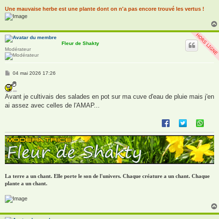
Une mauvaise herbe est une plante dont on n'a pas encore trouvé les vertus !
Fleur de Shakty
Modérateur
M
04 mai 2026 17:26
e
s
s
Avant je cultivais des salades en pot sur ma cuve d'eau de pluie mais j'en
a
g
ai assez avec celles de l'AMAP...
e
La terre a un chant. Elle porte le son de l'univers. Chaque créature a un chant. Chaque
plante a un chant.