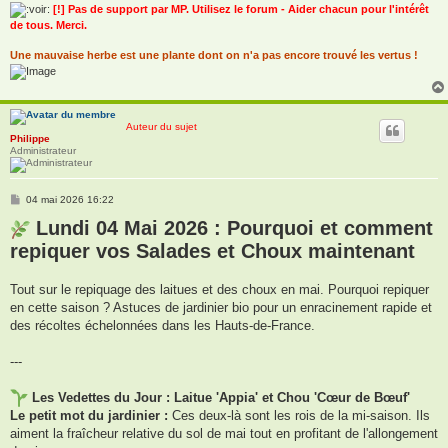
[!] Pas de support par MP. Utilisez le forum - Aider chacun pour l'intérêt
de tous. Merci.
Une mauvaise herbe est une plante dont on n'a pas encore trouvé les vertus !
Auteur du sujet
Philippe
Administrateur
M
04 mai 2026 16:22
e
s
Lundi 04 Mai 2026 : Pourquoi et comment
s
repiquer vos Salades et Choux maintenant
a
g
e
Tout sur le repiquage des laitues et des choux en mai. Pourquoi repiquer
en cette saison ? Astuces de jardinier bio pour un enracinement rapide et
des récoltes échelonnées dans les Hauts-de-France.
---
Les Vedettes du Jour : Laitue 'Appia' et Chou 'Cœur de Bœuf'
Le petit mot du jardinier :
Ces deux-là sont les rois de la mi-saison. Ils
aiment la fraîcheur relative du sol de mai tout en profitant de l'allongement