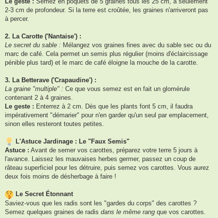
Le geste :
Semez en poquets de 5 graines tous les 25 cm, à seulement
2-3 cm de profondeur. Si la terre est croûtée, les graines n'arriveront pas
à percer.
2. La Carotte ('Nantaise') :
Le secret du sable :
Mélangez vos graines fines avec du sable sec ou du
marc de café. Cela permet un semis plus régulier (moins d'éclaircissage
pénible plus tard) et le marc de café éloigne la mouche de la carotte.
3. La Betterave ('Crapaudine') :
La graine "multiple" :
Ce que vous semez est en fait un glomérule
contenant 2 à 4 graines.
Le geste :
Enterrez à 2 cm. Dès que les plants font 5 cm, il faudra
impérativement "démarier" pour n'en garder qu'un seul par emplacement,
sinon elles resteront toutes petites.
L'Astuce Jardinage : Le "Faux Semis"
Astuce :
Avant de semer vos carottes, préparez votre terre 5 jours à
l'avance. Laissez les mauvaises herbes germer, passez un coup de
râteau superficiel pour les détruire, puis semez vos carottes. Vous aurez
deux fois moins de désherbage à faire !
Le Secret Étonnant
Saviez-vous que les radis sont les "gardes du corps" des carottes ?
Semez quelques graines de radis
dans le même rang
que vos carottes.