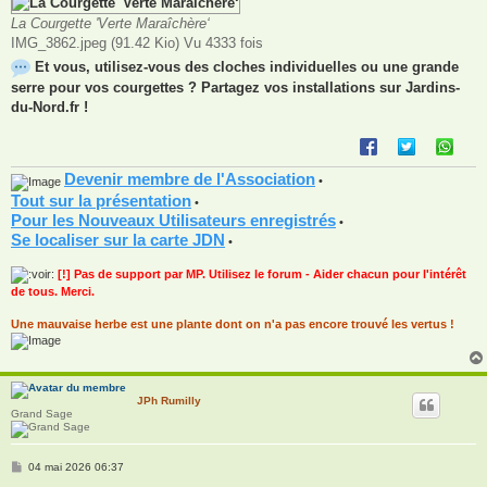
La Courgette 'Verte Maraîchère‘
IMG_3862.jpeg (91.42 Kio) Vu 4333 fois
Et vous, utilisez-vous des cloches individuelles ou une grande
serre pour vos courgettes ? Partagez vos installations sur Jardins-
du-Nord.fr !
Devenir membre de l'Association
•
Tout sur la présentation
•
Pour les Nouveaux Utilisateurs enregistrés
•
Se localiser sur la carte JDN
•
[!] Pas de support par MP. Utilisez le forum - Aider chacun pour l'intérêt
de tous. Merci.
Une mauvaise herbe est une plante dont on n'a pas encore trouvé les vertus !
JPh Rumilly
Grand Sage
M
04 mai 2026 06:37
e