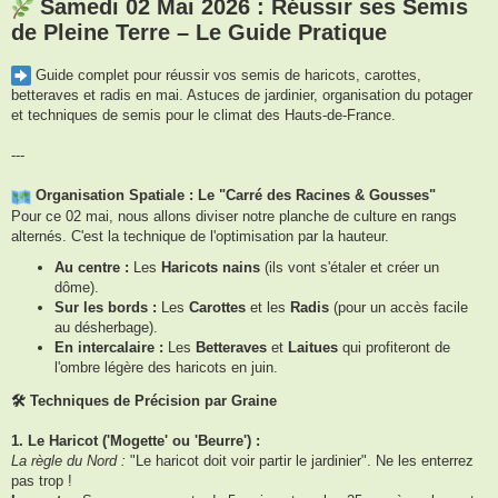
s
Samedi 02 Mai 2026 : Réussir ses Semis
s
de Pleine Terre – Le Guide Pratique
a
g
e
Guide complet pour réussir vos semis de haricots, carottes,
betteraves et radis en mai. Astuces de jardinier, organisation du potager
et techniques de semis pour le climat des Hauts-de-France.
---
Organisation Spatiale : Le "Carré des Racines & Gousses"
Pour ce 02 mai, nous allons diviser notre planche de culture en rangs
alternés. C'est la technique de l'optimisation par la hauteur.
Au centre :
Les
Haricots nains
(ils vont s'étaler et créer un
dôme).
Sur les bords :
Les
Carottes
et les
Radis
(pour un accès facile
au désherbage).
En intercalaire :
Les
Betteraves
et
Laitues
qui profiteront de
l'ombre légère des haricots en juin.
🛠 Techniques de Précision par Graine
1. Le Haricot ('Mogette' ou 'Beurre') :
La règle du Nord :
"Le haricot doit voir partir le jardinier". Ne les enterrez
pas trop !