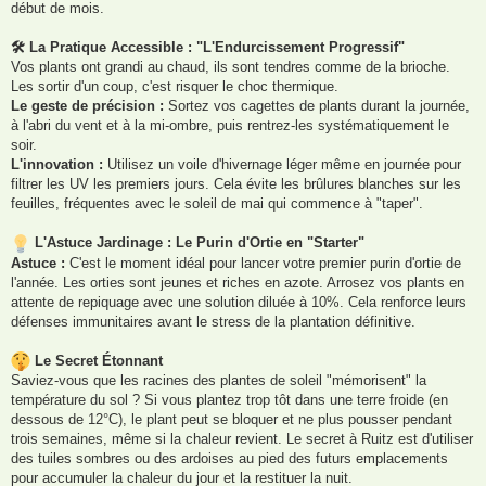
début de mois.
🛠 La Pratique Accessible : "L'Endurcissement Progressif"
Vos plants ont grandi au chaud, ils sont tendres comme de la brioche.
Les sortir d'un coup, c'est risquer le choc thermique.
Le geste de précision :
Sortez vos cagettes de plants durant la journée,
à l'abri du vent et à la mi-ombre, puis rentrez-les systématiquement le
soir.
L'innovation :
Utilisez un voile d'hivernage léger même en journée pour
filtrer les UV les premiers jours. Cela évite les brûlures blanches sur les
feuilles, fréquentes avec le soleil de mai qui commence à "taper".
L'Astuce Jardinage : Le Purin d'Ortie en "Starter"
Astuce :
C'est le moment idéal pour lancer votre premier purin d'ortie de
l'année. Les orties sont jeunes et riches en azote. Arrosez vos plants en
attente de repiquage avec une solution diluée à 10%. Cela renforce leurs
défenses immunitaires avant le stress de la plantation définitive.
Le Secret Étonnant
Saviez-vous que les racines des plantes de soleil "mémorisent" la
température du sol ? Si vous plantez trop tôt dans une terre froide (en
dessous de 12°C), le plant peut se bloquer et ne plus pousser pendant
trois semaines, même si la chaleur revient. Le secret à Ruitz est d'utiliser
des tuiles sombres ou des ardoises au pied des futurs emplacements
pour accumuler la chaleur du jour et la restituer la nuit.