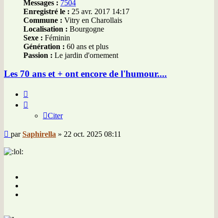
Messages :
7504
Enregistré le :
25 avr. 2017 14:17
Commune :
Vitry en Charollais
Localisation :
Bourgogne
Sexe :
Féminin
Génération :
60 ans et plus
Passion :
Le jardin d'ornement
Les 70 ans et + ont encore de l'humour....
Citer
Citer
Message
par
Saphirella
»
22 oct. 2025 08:11