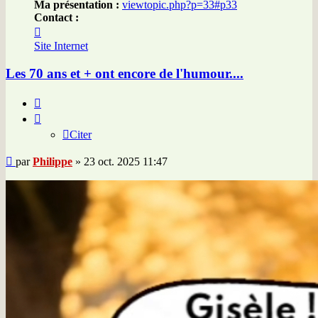
Ma présentation :
viewtopic.php?p=33#p33
Contact :
Contacter
Philippe
Site Internet
Les 70 ans et + ont encore de l'humour....
Citer
Citer
Message
par
Philippe
»
23 oct. 2025 11:47