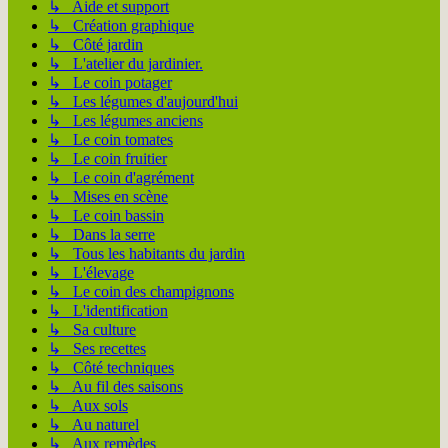
↳ Aide et support
↳ Création graphique
↳ Côté jardin
↳ L'atelier du jardinier.
↳ Le coin potager
↳ Les légumes d'aujourd'hui
↳ Les légumes anciens
↳ Le coin tomates
↳ Le coin fruitier
↳ Le coin d'agrément
↳ Mises en scène
↳ Le coin bassin
↳ Dans la serre
↳ Tous les habitants du jardin
↳ L'élevage
↳ Le coin des champignons
↳ L'identification
↳ Sa culture
↳ Ses recettes
↳ Côté techniques
↳ Au fil des saisons
↳ Aux sols
↳ Au naturel
↳ Aux remèdes