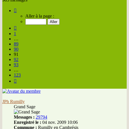
Page
91
Aller à la page :
sur
123
Précédente
1
…
89
90
91
92
93
…
123
Suivante
JPh Rumilly
Grand Sage
Messages :
29794
Enregistré le :
04 nov. 2009 10:06
Commune :
Rumilly en Cambrésis