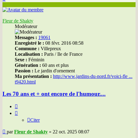
Fleur de Shakty
Modérateur
Messages :
19061
Enregistré le :
08 févr. 2016 08:58
Commune :
Villepreux
Localisation :
Paris / Ile de France
Sexe :
Féminin
Génération :
60 ans et plus
Passion :
Le jardin d'ornement
Ma présentation :
http://www.jardins-du-nord.fr/voici-fle ...
t9420.html
Les 70 ans et + ont encore de l'humour....
Citer
Citer
Message
par
Fleur de Shakty
»
22 oct. 2025 08:07