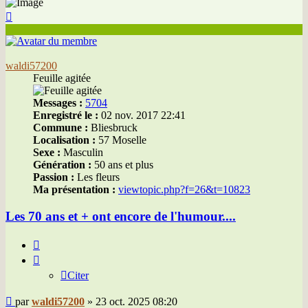
Haut
waldi57200
Feuille agitée
Messages :
5704
Enregistré le :
02 nov. 2017 22:41
Commune :
Bliesbruck
Localisation :
57 Moselle
Sexe :
Masculin
Génération :
50 ans et plus
Passion :
Les fleurs
Ma présentation :
viewtopic.php?f=26&t=10823
Les 70 ans et + ont encore de l'humour....
Citer
Citer
Message
par
waldi57200
»
23 oct. 2025 08:20