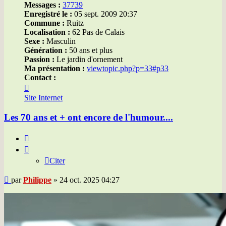
Messages :
37739
Enregistré le :
05 sept. 2009 20:37
Commune :
Ruitz
Localisation :
62 Pas de Calais
Sexe :
Masculin
Génération :
50 ans et plus
Passion :
Le jardin d'ornement
Ma présentation :
viewtopic.php?p=33#p33
Contact :
Contacter
Philippe
Site Internet
Les 70 ans et + ont encore de l'humour....
Citer
Citer
Message
par
Philippe
»
24 oct. 2025 04:27