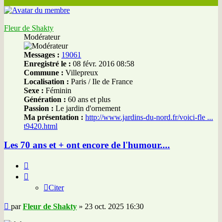
Fleur de Shakty
Modérateur
Messages :
19061
Enregistré le :
08 févr. 2016 08:58
Commune :
Villepreux
Localisation :
Paris / Ile de France
Sexe :
Féminin
Génération :
60 ans et plus
Passion :
Le jardin d'ornement
Ma présentation :
http://www.jardins-du-nord.fr/voici-fle ...
t9420.html
Les 70 ans et + ont encore de l'humour....
Citer
Citer
Message
par
Fleur de Shakty
»
23 oct. 2025 16:30