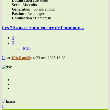
Localisation :
59 Nord
Sexe :
Masculin
Génération :
60 ans et plus
Passion :
Le potager
Localisation :
Cambrésis
Les 70 ans et + ont encore de l'humour....
Citer
Citer
Message
par
JPh Rumilly
»
23 oct. 2025 16:28
Haut