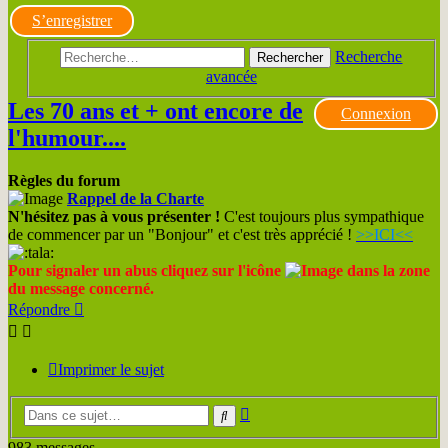
S’enregistrer
Recherche
Rechercher
avancée
Les 70 ans et + ont encore de
Connexion
l'humour....
Règles du forum
Rappel de la Charte
N'hésitez pas à vous présenter !
C'est toujours plus sympathique
de commencer par un "Bonjour" et c'est très apprécié !
>>ICI<<
Pour signaler un abus cliquez sur l'icône
dans la zone
du message concerné.
Répondre
Imprimer le sujet
Recherche
Rechercher
avancée
983 messages