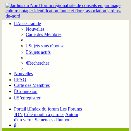
Accès rapide
Nouvelles
Carte des Membres
Sujets sans réponse
Sujets actifs
Rechercher
Nouvelles
FAQ
Carte des Membres
Connexion
S’enregistrer
Portail
Index du forum
Les Forums
JDN
Côté moulin à paroles
Autour
d'un verre.
Semences d'humour
Rechercher