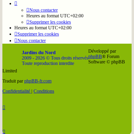
Nous contacter
Heures au format
UTC+02:00
Supprimer les cookies
Heures au format
UTC+02:00
Supprimer les cookies
Nous contacter
Développé par
Jardins du Nord
phpBB
® Forum
2009 - 2026 © Tous droits réservés
Software © phpBB
Toute reproduction interdite
Limited
Soutenir
Facebook
Twitter
YouTube
Conta
Traduit par
phpBB-fr.com
JDN
JDN
JDN
JDN
JDN
Confidentialité
|
Conditions